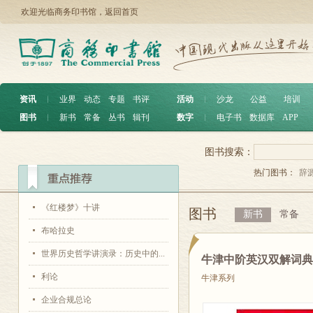
欢迎光临商务印书馆，
返回首页
资讯
︱
业界
动态
专题
书评
活动
︱
沙龙
公益
培训
图书
︱
新书
常备
丛书
辑刊
数字
︱
电子书
数据库
APP
图书搜索：
热门图书：
辞
《红楼梦》十讲
图书
新书
常备
布哈拉史
世界历史哲学讲演录：历史中的...
牛津中阶英汉双解词典
利论
牛津系列
企业合规总论