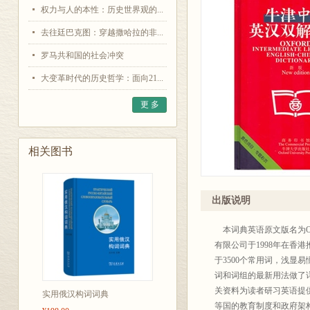
权力与人的本性：历史世界观的...
去往廷巴克图：穿越撒哈拉的非...
罗马共和国的社会冲突
大变革时代的历史哲学：面向21...
更 多
相关图书
出版说明
本词典英语原文版名为Oxford 
有限公司于1998年在
于3500个常用词，浅显易懂；示
词和词组的最新用法做了
关资料为读者研习英语提
实用俄汉构词词典
等国的教育制度和政府架