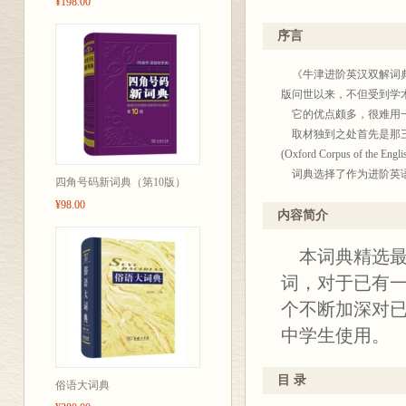
¥198.00
使用。该词典具有的一本
界的广泛赞誉和欢迎。
序言
现经牛津大学出版社惠允
典》。出版前，我们对原
《牛津进阶英汉双解词典》新版确
读者学习和运用英语有所
版问世以来，不但受到学术
商务
它的优点颇多，很难用一
20
取材独到之处首先是那三
(Oxford Corpus of t
词典选择了作为进阶英语
四角号码新词典（第10版）
词条，用此词典的人自然
¥98.00
本词典还收列了在英语中地位重要
内容简介
顾，“look out”是
本词典精选最新
语的活跃性。
很方便地，本词典还告诉
词，对于已有
兼作及物动词与不及物动
个不断加深对
讲，而是很简单地用范例
中学生使用。
编辑的灵活性有不少例子
「居所」解释的accommodati
accommodation.”但可以说“
目 录
俗语大词典
复合词；在英国英语中通常不带冠词