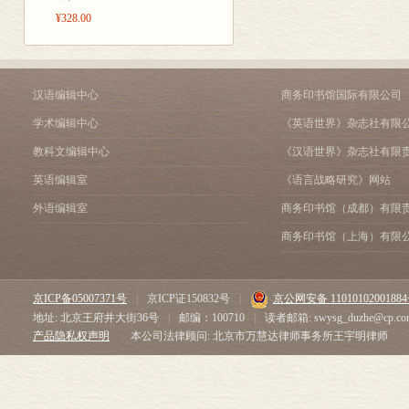
标点符号
¥328.00
书信写法
美国英语
词汇专页
汉语编辑中心
商务印书馆国际有限公司
健康
学术编辑中心
《英语世界》杂志社有限
家族
房屋
教科文编辑中心
《汉语世界》杂志社有限
衣服
英语编辑室
《语言战略研究》网站
计算机
教育
外语编辑室
商务印书馆（成都）有限
政府
商务印书馆（上海）有限
环境
记录生词的方法
地图及地名表
京ICP备05007371号
|
京ICP证150832号
|
京公网安备 1101010200188
地名表
地址: 北京王府井大街36号
|
邮编：100710
|
读者邮箱: swysg_duzhe@cp.co
世界地图
产品隐私权声明
本公司法律顾问: 北京市万慧达律师事务所王宇明律师
不列颠群岛
北美洲
澳大利亚及新西兰
东南亚