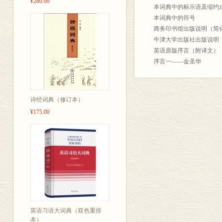
¥280.00
headache.在美国英语中，ac
本词典中的标示语及缩约
解释项内，有这样的注释：[可以用
本词典中的符号
高处就通常用over：I can't cli
商务印书馆出版说明（简
chicken这个词条下，它用
牛津大学出版社出版说明
叫chick。
英语原版序言（附译文）
另一种灵活性表现在字的
序言一——金圣华
情绪的影响」，或是「不友
序言二——李赋宁
意义；更列出cooly，coolness以及
序言三——吴炳鍾
法。
本词典体例说明
诗经词典（修订本）
编者说「以英释为主、汉
词典正文A-Z
¥175.00
一九
分类专页（蓝边）
词典用法说明
词典知识测验
连用的词
作文复查要点
研习小记
词的构造
前缀与后缀一览表
英语习语大词典（双色重排
短语动词
本）