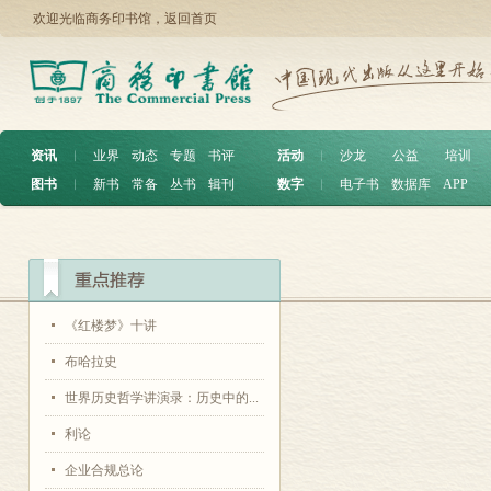
欢迎光临商务印书馆，
返回首页
资讯
︱
业界
动态
专题
书评
活动
︱
沙龙
公益
培训
图书
︱
新书
常备
丛书
辑刊
数字
︱
电子书
数据库
APP
《红楼梦》十讲
布哈拉史
世界历史哲学讲演录：历史中的...
利论
企业合规总论