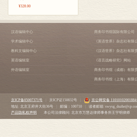
¥328.00
汉语编辑中心
商务印书馆国际有限公司
学术编辑中心
《英语世界》杂志社有限
教科文编辑中心
《汉语世界》杂志社有限
英语编辑室
《语言战略研究》网站
外语编辑室
商务印书馆（成都）有限
商务印书馆（上海）有限
京ICP备05007371号
|
京ICP证150832号
|
京公网安备 1101010200188
地址: 北京王府井大街36号
|
邮编：100710
|
读者邮箱: swysg_duzhe@cp.co
产品隐私权声明
本公司法律顾问: 北京市万慧达律师事务所王宇明律师