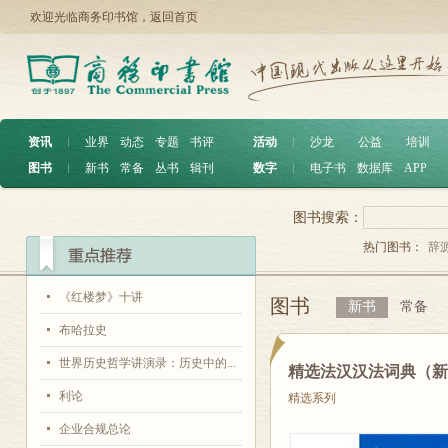
欢迎光临商务印书馆，
返回首页
资讯
︱
业界
动态
专题
书评
活动
︱
沙龙
公益
培训
图书
︱
新书
常备
丛书
辑刊
数字
︱
电子书
数据库
APP
图书搜索：
热门图书：
辞
《红楼梦》十讲
图书
新书
常备
布哈拉史
世界历史哲学讲演录：历史中的...
精选法汉汉法词典（新
利论
精选系列
企业合规总论