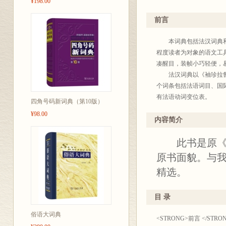
¥198.00
合中国读者需要之缺点。
版社合作出版。这些出版
前言
英国牛津大学出版社(
法国拉鲁斯出版社
本词典包括法汉词典和汉
德国朗根沙伊特出版
程度读者为对象的语文工
日本东方书店
凑醒目，装帧小巧轻便，
俄罗斯俄语出版社
法汉词典以《袖珍拉鲁斯词
采取或由对方提供最新出
个词条包括法语词目、国
例证贴切，从而使词典臻
有法语动词变位表。
四角号码新词典（第10版）
近年来，海外学习和使用
汉法词典收汉语常用单字
¥98.00
繁体汉字；汉外词典的词
语外，一般都注以词性。
内容简介
集外汉、汉外词典于一册
音对照检字表。
此书是原《精
业各不相同，有时也各有
本词典汉法部分由孟心杰统
可根据需要选择购买。
并对原书部分内容进行了
原书面貌。与
本系列词典为通用型语文
精选。
释疑，随时翻检查阅。词
商务
目 录
19
俗语大词典
<STRONG>前言 </STRONG