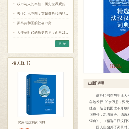
权力与人的本性：历史世界观的...
去往廷巴克图：穿越撒哈拉的非...
罗马共和国的社会冲突
大变革时代的历史哲学：面向21...
更 多
相关图书
出版说明
商务印书馆与牛津大学出
各地发行100余万册，深
经验，结合我国改革开放
词典外，新增日语、德语
词典》、《精选日汉汉日
实用俄汉构词词典
国人自编外语词典对于外