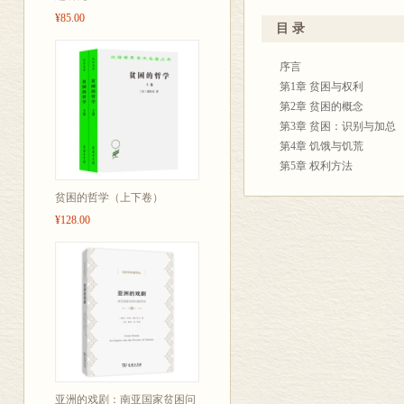
亚饥荒(第7章)、70年代
¥85.00
些案例；第10
法”的总结，即在具体层
目 录
为重要。
本书有四个附录。附录A
换权利失败”(failure o
序言
到应用和已经提出的各种度
第1章 贫困与权利
本书原本是为国际劳工局世界就业
第2章 贫困的概念
本书的完成比我原来的设想要
第3章 贫困：识别与加总
的有益讨论。朱迪思•海尔(Ju
第4章 饥饿与饥荒
给我提出了非常有启发性的建议，
第5章 权利方法
阿塞特•布赫塔克基亚(Asit Bha
第6章 孟加拉大饥荒
贫困的哲学（上下卷）
肖德赫利(Pramit Chaudh
第7章 埃塞俄比亚饥荒
¥128.00
Flemming)、马戴恩古普尔•古
第8章 萨赫勒地区的干旱
(Terence Gorman)、凯斯
第9章 孟加拉国饥荒
(Julius Holt)、雷弗•约翰
第10章 权利与贫困
克•米特拉(Ashok Mitra)、
雷(Debrai Ray)、萨米尔•雷
附录A 交换权利
(Joan RobinSon)、苏曼•
附录B 交换权利一个例证
(K.Sundaram)、加罗斯拉夫•
附录C 贫困的度量
本书中还引用了我早期的一些文章
附录D 饥荒死亡：一个案
1976)、《计量经济学》(Econ
亚洲的戏剧：南亚国家贫困问