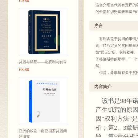
¥58.00
适当介绍当代具有定评的
的全部知识财富来丰富自
人所熟知，毋需赘述。这
考，又利于文化积累。为此
序言
年底出版至四百种。今后
也不完全统一，凡是原来
有许多关于贫困的事情是
度去研读这些著作，汲取
则、精巧定义的贫困度量
译界给我们批评、建议，
如“居无定所、衣衫褴褛
子格洛斯特的那样，“一
贫困与饥荒——论权利与剥夺
商务
然。
¥90.00
20
但是，并非所有关于贫困
对于贫困的判断都会变得
贫困等)，不过，每一种
内容简介
口的“识别”，因为，要在
该书是98年诺
要的，贫困产生的原因是
的，是一个还远远没有定
产生饥荒的原
这本专著所关注的正是这
因“权利方法”
基本方法，包括对“权利体
析；第2、3章
核心。第2章和第3章研究
亚洲的戏剧：南亚国家贫困问
利方法”。随后几章分析了发
题，第5章分析
题研究