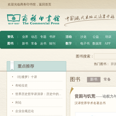
欢迎光临商务印书馆，
返回首页
资讯
︱
业界
动态
专题
书评
活动
︱
沙龙
公益
培训
图书
︱
新书
常备
丛书
辑刊
数字
︱
电子书
数据库
APP
图书搜索：
热门图书：
辞
《红楼梦》十讲
图书
新书
常备
布哈拉史
世界历史哲学讲演录：历史中的...
贫困与饥荒
——论权力
利论
汉译世界学术名著丛书
企业合规总论