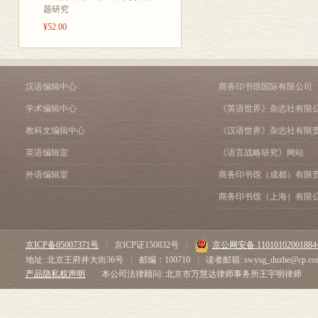
济学月刊》(Cambridge Jour
参考书目
题研究
1979)、《经济学文献月刊》(Jou
主题索引
¥52.00
季刊》(Quarterly Journal o
人名索引
最后，需要说明的是，虽
的。对详细内容有兴趣的
何困难。由于本书的主题
汉语编辑中心
商务印书馆国际有限公司
是相当有实际意义的。
学术编辑中心
《英语世界》杂志社有限
教科文编辑中心
《汉语世界》杂志社有限
阿马
英语编辑室
《语言战略研究》网站
外语编辑室
商务印书馆（成都）有限
商务印书馆（上海）有限
京ICP备05007371号
|
京ICP证150832号
|
京公网安备 1101010200188
地址: 北京王府井大街36号
|
邮编：100710
|
读者邮箱: swysg_duzhe@cp.co
产品隐私权声明
本公司法律顾问: 北京市万慧达律师事务所王宇明律师