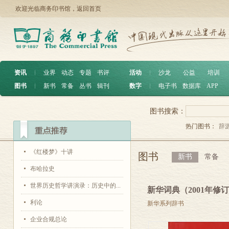
欢迎光临商务印书馆，
返回首页
资讯
︱
业界
动态
专题
书评
活动
︱
沙龙
公益
培训
图书
︱
新书
常备
丛书
辑刊
数字
︱
电子书
数据库
APP
图书搜索：
热门图书：
辞
《红楼梦》十讲
图书
新书
常备
布哈拉史
世界历史哲学讲演录：历史中的...
新华词典（2001年修
利论
新华系列辞书
企业合规总论