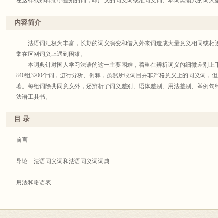
在这样或那样细小差别的词，即广义的同义词或准同义词。本词典编入的词大
少量容易混淆的近义词，h<SPAN lang=EN-US style="FONT-SIZE: 10.5pt; FONT-FAM
fareast-font-family: 宋体; mso-font-kerning: 1.0pt; mso-ansi-language: EN-US; mso-fa
内容简介
AR-SA"><FONT size=1>&Ocirc;</FONT></SPAN>pital／clinique／dispensair
US style="FONT-SIZE: 10.5pt; FONT-FAMILY: 'Times New Roman'; mso-fareast-font-
法语词汇极为丰富，长期的词义演变和借入外来词造成大量意义相同或相近
mso-ansi-language: EN-US; mso-fareast-language: ZH-CN; mso-bidi-language
常在区别词义上遇到困难。
不视为同义词，但中国人常常不易分辨，我们也列为词条。又如表示同类关系的词(如 si<
本词典针对国人学习法语的这一主要困难，着重在辨析词义的细微差别上下
style="FONT-SIZE: 10.5pt; FONT-FAMILY: 'Times New Roman'; mso-fareast-font-fam
840组3200个词，进行分析、例释，虽然所收词目并非严格意义上的同义词
ansi-language: EN-US; mso-fareast-language: ZH-CN; mso-bidi-language: AR-S
著。每组词除共同意义外，还辨析了词义差别、语体差别、用法差别、举例句约
示整体和个体关系的词(如 mot／terme／vocabulaire／v<SPAN lang=EN-US style="FO
法语工具书。
'Times New Roman'; mso-fareast-font-family: 宋体; mso-font-kerning: 1.0pt; mso-ansi
ZH-CN; mso-bidi-language: AR-SA">ê</SPAN>tement／habit／c
目 录
容易掌握，我们也酌情选入。本词典共收同义词823组，约3200个词，例句约9
词。
前言
每组词包括如下内容：辨析、常用搭配词组、例句。
导论 法语同义词和法语同义词词典
辨析方面，我们参考了国内外出版的主要法语语言词典和同义词词典。我们
用法和略语表
求简明、扼要。对于每组同义词，除共同意义之外，着重说明差别：词义差别
强弱、词义褒贬及有无补充意义或隐含意义等。所谓语体差别，指不同的使用
词组目录(按每组第一个词的字母顺序排列)
境。按照通常的分类，有下面几种不同的语体： 口、笔头常用语，通俗口头语