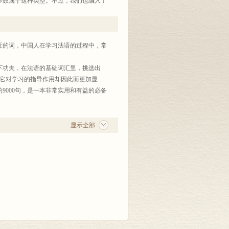
多数属于这种类型。不过，我们也编入了
ILY: 'Times New Roman'; mso-
reast-language: ZH-CN; mso-bidi-language:
e／infirmerie。有的词，如<SPAN lang=EN-
family: 宋体; mso-font-kerning: 1.0pt;
的词，中国人在学习法语的过程中，常
: AR-SA">é</SPAN>couter／entendre，法国人并
SPAN lang=EN-US
功夫，在法语的基础词汇里，挑选出
ily: 宋体; mso-font-kerning: 1.0pt; mso-
，但它对学习的指导作用却因此而更加显
A">è</SPAN>ge／banc／fauteuil／chaise)及表
9000句，是一本非常实用和有益的必备
NT-SIZE: 10.5pt; FONT-FAMILY:
-language: EN-US; mso-fareast-language:
ostume)，一般并不视为同义词，但这些词十分常用，又不
显示全部
000句，大致包括了最常见的法语同义
试图取各家之长，加以分析和综合，力
、语体差别、用法差别。词义差别指词义
域，即适用于不同的谈话对象或交际环
，正式用语，文学书面用语，粗鄙口头