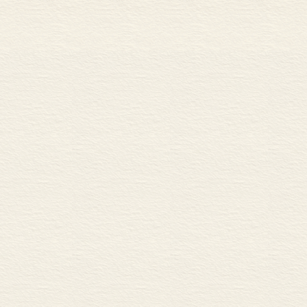
用语)／velo(通俗口语用词)，又如
n'; mso-fareast-font-family: 宋体; mso-
mso-bidi-language: AR-SA">è</SPAN>re(口、笔
例如，an／ann<SPAN lang=EN-
family: 宋体; mso-font-kerning: 1.0pt;
guage: AR-SA">é</SPAN>e这组同义词中的两个词在
。又如danger／p<SPAN lang=EN-US
ily: 宋体; mso-font-kerning: 1.0pt; mso-
 AR-SA">é</SPAN>ril／risque这组同义词，三个词
e gout du risque(喜欢冒险)，但习惯
imes New Roman'; mso-fareast-font-
age: ZH-CN; mso-bidi-language: AR-
-FAMILY: 'Times New Roman'; mso-
reast-language: ZH-CN; mso-bidi-language:
peler／se souvenir(回忆)。
析单位。 因为一个词常常包括许多词
EN-US style="FONT-SIZE:
erning: 1.0pt; mso-ansi-language: EN-US;
N lang=EN-US style="FONT-SIZE: 10.5pt;