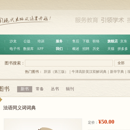
︱
沙龙
公益
培训
服务
︱
售后
下载
联络
旗舰店
京东
︱
电子书
数据库
APP
我们
︱
概述
招聘
历史
天猫
拼多多
图书搜索：
全部
热门图书：
辞源（第三版）
|
牛津高阶英汉双解词典
|
新华字典
|
图书
新书
常备
丛书
辑刊
法语同义词词典
¥50.00
定价：