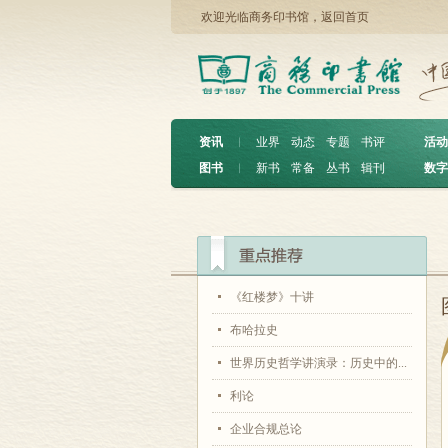
欢迎光临商务印书馆，
返回首页
资讯
︱
业界
动态
专题
书评
活动
图书
︱
新书
常备
丛书
辑刊
数字
《红楼梦》十讲
布哈拉史
世界历史哲学讲演录：历史中的...
利论
企业合规总论