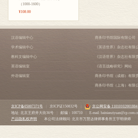
第二节 生物全息律
（1000-1600）
第三节 物质——精神全
¥108.00
第四节 以宇宙全息律论
第五节 以系统论再次论
第四章 语言与认知的全
第一节 认知语言学与语
汉语编辑中心
商务印书馆国际有限公司
第二节 认知的阶层性与
学术编辑中心
《英语世界》杂志社有限
第三节 认知与语言普遍
第四节 认知自返现象
教科文编辑中心
《汉语世界》杂志社有限
英语编辑室
《语言战略研究》网站
语言外全息
外语编辑室
商务印书馆（成都）有限
第五章 语言各种性质向
商务印书馆（上海）有限
第一节 语言全息性
第二节 语言递归性
第三节 语言离散性
京ICP备05007371号
|
京ICP证150832号
|
京公网安备 1101010200188
第四节 语言层级性
地址: 北京王府井大街36号
|
邮编：100710
|
E-mail: bainianziyuan@cp.com.c
第五节 语言线条性
产品隐私权声明
本公司法律顾问: 北京市万慧达律师事务所王宇明律师
第六节 语言模糊性
第七节 语言节奏性
第八节 语言有机性