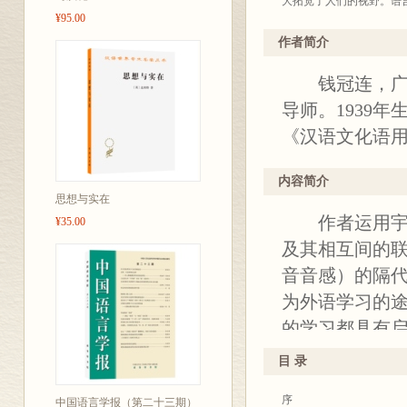
大拓宽了人们的视野。语
¥95.00
是摆在当代语言学家面前
钱冠连研究员勤于思考，
作者简介
那就是呈现在读者面前的
钱冠连，广东
是经过作者深思熟虑的学
中所有的观点，但是谁也
导师。1939
研究。
《汉语文化语用
作者在书中阐述了他的语
种新思路而提出的，我没
内容简介
来，这两个理论基础是紧
思想与实在
物学家Bertalanff
作者运用宇宙
的，不断地从环境中输入
¥35.00
性的特征。也正是从生命
及其相互间的
性、有序／混沌、不可预测
音音感）的隔
生命进化过程(简称为A-lif
为外语学习的
是一致的。
作者在立志于在语言学研
的学习都具有
没。但是全书的涉及面甚
目 录
疑和讨论，而且是越辩越
系统的控制和反馈(开放性
序
意识的关系(生命有机体的主要
中国语言学报（第二十三期）