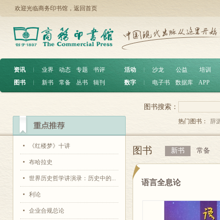
欢迎光临商务印书馆，
返回首页
资讯
︱
业界
动态
专题
书评
活动
︱
沙龙
公益
培训
图书
︱
新书
常备
丛书
辑刊
数字
︱
电子书
数据库
APP
图书搜索：
热门图书：
辞
《红楼梦》十讲
图书
新书
常备
布哈拉史
世界历史哲学讲演录：历史中的...
语言全息论
利论
企业合规总论