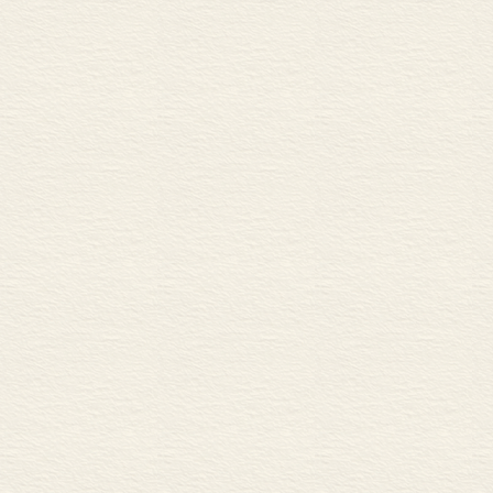
第三节 语言结构里压缩
预 言 
第九章 两个语言猜想
第一节 隔代激活语音音
第二节 机器人不可能有
结 论 
第十章 从科学走向语言
后 记 一觉醒来
主题词与关键词索引
主要参考书目
Contents