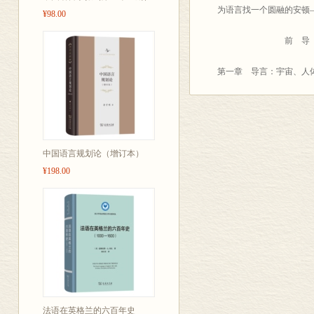
为语言找一个圆融的安顿
经网络系统(体现了认知
¥98.00
的容量有限，不可能面面
前 导 
是为序。
桂
第一章 导言：宇宙、人
于
第一节 美学语言学留下
200
第二节 人体：为语言内
第三节 语言：动态平衡
第四节 三者契合引入语
第二章 语言全息论总体
中国语言规划论（增订本）
第一节 语言的总体形态
¥198.00
第二节 语言全息论的研
第三节 语言全息论的研
第四节 基础理论之一：
第五节 基础理论之二：
语言内全息
第三章 语言内全息状态
第一节 宇宙全息论的几
法语在英格兰的六百年史