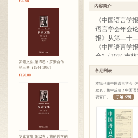
¥65.00
内容简介
《中国语言学报
语言学会年会论
报》从第二十
《中国语言学报
会”（2024
罗素文集 第15卷：罗素自传
稿。《中国语
第三卷（1944-1967）
各期列表
究领域的常务
¥120.00
《中国语言学报
本辑刊由中国语言学会《
及句法语义、
发表，集中反映了中国语
要窗口。
相关研究的最
应》，陈振宇 
语法研究 》，
罗素文集 第12卷：我的哲学的