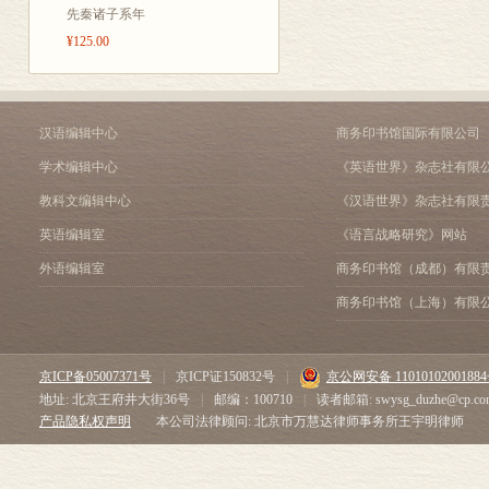
先秦诸子系年
¥125.00
汉语编辑中心
商务印书馆国际有限公司
学术编辑中心
《英语世界》杂志社有限
教科文编辑中心
《汉语世界》杂志社有限
英语编辑室
《语言战略研究》网站
外语编辑室
商务印书馆（成都）有限
商务印书馆（上海）有限
京ICP备05007371号
|
京ICP证150832号
|
京公网安备 1101010200188
地址: 北京王府井大街36号
|
邮编：100710
|
读者邮箱: swysg_duzhe@cp.co
产品隐私权声明
本公司法律顾问: 北京市万慧达律师事务所王宇明律师