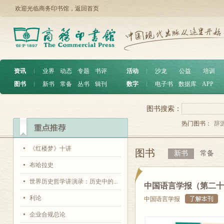
欢迎光临商务印书馆，
返回首页
资讯
︱
业界
动态
专题
书评
活动
︱
沙龙
公益
培训
图书
︱
新书
常备
丛书
辑刊
数字
︱
电子书
数据库
APP
图书搜索：
热门图书：
辞
《红楼梦》十讲
图书
新书
常备
布哈拉史
世界历史哲学讲演录：历史中的...
中国语言学报（第二十
利论
中国语言学报
企业合规总论