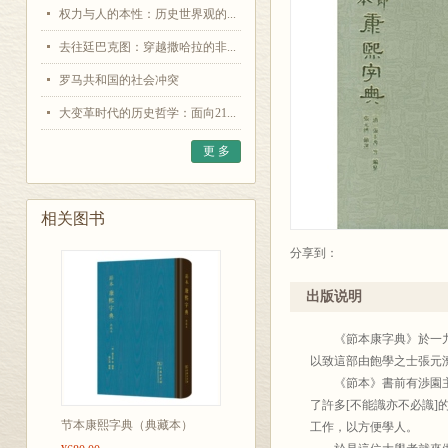
权力与人的本性：历史世界观的...
去往廷巴克图：穿越撒哈拉的非...
罗马共和国的社会冲突
大变革时代的历史哲学：面向21...
更 多
相关图书
分享到：
出版说明
《節本康字典》於一九四
以致這部由飽學之士張元
《節本》書前有渉園主人
了許多[不能識亦不必識]
节本康熙字典（典藏本）
工作，以方便學人。