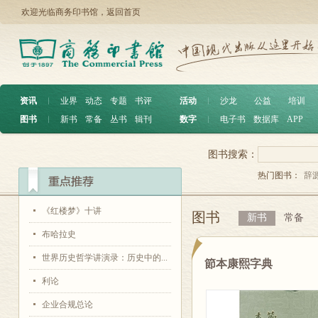
欢迎光临商务印书馆，
返回首页
资讯
︱
业界
动态
专题
书评
活动
︱
沙龙
公益
培训
图书
︱
新书
常备
丛书
辑刊
数字
︱
电子书
数据库
APP
图书搜索：
热门图书：
辞
《红楼梦》十讲
图书
新书
常备
布哈拉史
世界历史哲学讲演录：历史中的...
節本康熙字典
利论
企业合规总论