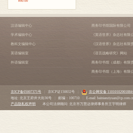
¥60.00
了。《大漢和辭典》收字
張元濟没能諸橋氏的《辭
但两人分别留下一簡一繁
商務印書館爲紀念建館一
汉语编辑中心
商务印书馆国际有限公司
世，也不僅有紀念的意義
学术编辑中心
《英语世界》杂志社有限
陈
二零
教科文编辑中心
《汉语世界》杂志社有限
英语编辑室
《语言战略研究》网站
外语编辑室
商务印书馆（成都）有限
商务印书馆（上海）有限
京ICP备05007371号
|
京ICP证150832号
|
京公网安备 1101010200188
地址: 北京王府井大街36号
|
邮编：100710
|
E-mail: bainianziyuan@cp.com.c
产品隐私权声明
本公司法律顾问: 北京市万慧达律师事务所王宇明律师