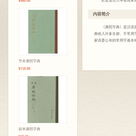
於是這位大學者就來做這
¥680.00
經驗，對成書於二百多年
者僅得十之二弱。]這就
内容简介
按照 《小引》提供的數
收字數約爲三萬八千六百字
《康熙字典》是汉语辞书史
自有《康熙字典》以來，
典收入许多生僻、不常用字
吃力、乍看似無多少創造
家语委公布的常用字基本
成張元濟念念不忘的『開
工作，張元濟卻在八十三
張元濟通過《節本》昭告
节本康熙字典
籍，至於日常應用，則更
¥118.00
张元濟的大膽探索，直到
字頻調查數據：它利用計
個。這就是説，只要掌据
頻測定所用語料下材於一
籍)所用單字，其結果將
由張元濟的《節本康熙字
字的學術層面上，張重在
話。
諸橋氏曾四次來華游學，
節本康熙字典
橋與大修館書店簽約，編