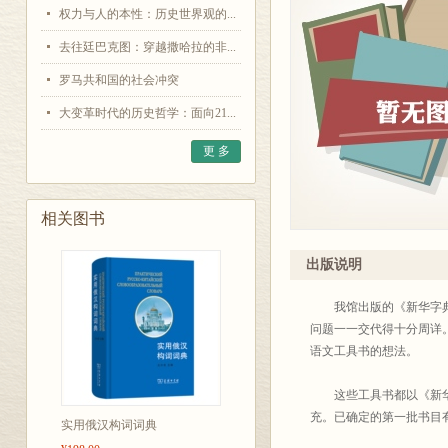
权力与人的本性：历史世界观的...
去往廷巴克图：穿越撒哈拉的非...
罗马共和国的社会冲突
大变革时代的历史哲学：面向21...
更 多
相关图书
出版说明
我馆出版的《新华字典》
问题一一交代得十分周详
语文工具书的想法。
这些工具书都以《新华字
充。已确定的第一批书目
实用俄汉构词词典