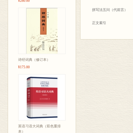
¥280.00
希望广大的读者随时指出
拼写法五问（代前言）
在此书即将面世之际，我
和校对等方面的同志，表
正文索引
感谢。另外，此书在编辑过程中还
知识窗索引
尹
词典正文目录
2001
诗经词典（修订本）
词典正文
¥175.00
附录
汉语拼音方案
汉语拼音正词法基本规
后记
英语习语大词典（双色重排
本）