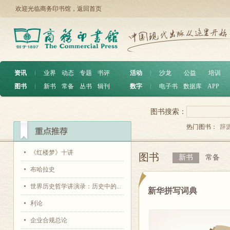
欢迎光临商务印书馆，
返回首页
资讯
︱
业界
动态
专题
书评
活动
︱
沙龙
公益
培训
图书
︱
新书
常备
丛书
辑刊
数字
︱
电子书
数据库
APP
图书搜索：
热门图书：
辞
《红楼梦》十讲
图书
新书
常备
布哈拉史
世界历史哲学讲演录：历史中的...
新华拼写词典
利论
企业合规总论