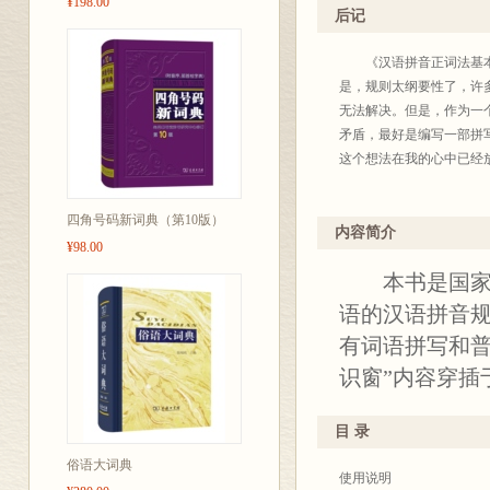
¥198.00
编写新华系列字词典是一
后记
商务印
《汉语拼音正词法基本规
是，规则太纲要性了，许
无法解决。但是，作为一
矛盾，最好是编写一部拼
这个想法在我的心中已经
去年，商务印书馆辞书研
四角号码新词典（第10版）
这样的书。该馆汉语工具
内容简介
¥98.00
拼写词典》。这与我近十
本书是国家标
虽然说我从事汉语拼音正
语的汉语拼音
次；而且拼写法中存在的
有词语拼写和普
笔，因此难度是相当大的
识窗”内容穿插
员一起，一边收集材料，
说实在话，拼写法是一个
目 录
写得再详尽，也不可能（
俗语大词典
之九十五以上的问题，我
使用说明