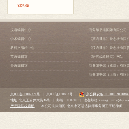
¥328.00
汉语编辑中心
商务印书馆国际有限公司
学术编辑中心
《英语世界》杂志社有限
教科文编辑中心
《汉语世界》杂志社有限
英语编辑室
《语言战略研究》网站
外语编辑室
商务印书馆（成都）有限
商务印书馆（上海）有限
京ICP备05007371号
|
京ICP证150832号
|
京公网安备 1101010200188
地址: 北京王府井大街36号
|
邮编：100710
|
读者邮箱: swysg_duzhe@cp.co
产品隐私权声明
本公司法律顾问: 北京市万慧达律师事务所王宇明律师