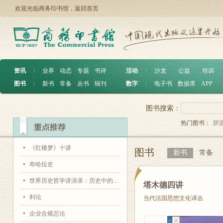
欢迎光临商务印书馆，
返回首页
资讯
︱
业界
动态
专题
书评
活动
︱
沙龙
公益
培训
图书
︱
新书
常备
丛书
辑刊
数字
︱
电子书
数据库
APP
图书搜索：
热门图书：
辞
《红楼梦》十讲
图书
新书
常备
布哈拉史
世界历史哲学讲演录：历史中的...
塔木德四讲
利论
当代法国思想文化译丛
企业合规总论