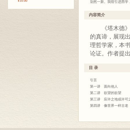
¥10.00
划然一新。我馆引进西学
先，1918年编印《尚
我馆过去所译法国著作以
内容简介
想文化译丛》，系统移译
《塔木德》是
是现代性的，还是后现代
学，兼收并蓄。希望学术
的真谛，展现
商务
理哲学家，本
20
论证。作者提
目 录
引言
第一讲 面向他人
第二讲 欲望的欲望
第三讲 应许之地或许可
第四讲 像世界一样古老