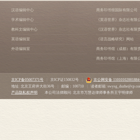
汉语编辑中心
商务印书馆国际有限公司
学术编辑中心
《英语世界》杂志社有限
教科文编辑中心
《汉语世界》杂志社有限
英语编辑室
《语言战略研究》网站
外语编辑室
商务印书馆（成都）有限
商务印书馆（上海）有限
京ICP备05007371号
|
京ICP证150832号
|
京公网安备 1101010200188
地址: 北京王府井大街36号
|
邮编：100710
|
读者邮箱: swysg_duzhe@cp.co
产品隐私权声明
本公司法律顾问: 北京市万慧达律师事务所王宇明律师