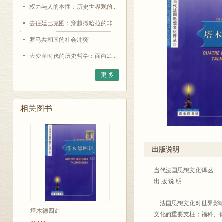
权力与人的本性：历史世界观的...
去往廷巴克图：穿越撒哈拉的非...
罗马共和国的社会冲突
大变革时代的历史哲学：面向21...
更 多
相关图书
出版说明
当代法国思想文化译丛
出 版 说 明
法国思想文化对世界影响
塔木德四讲
文化的重要支柱；福科、