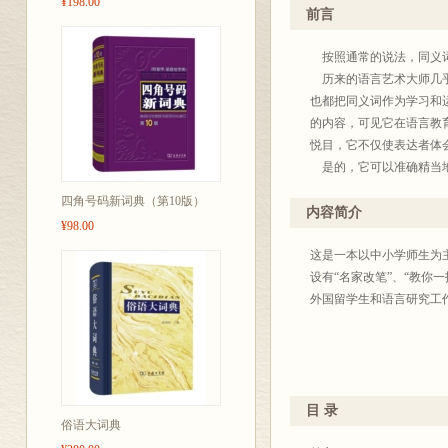
¥198.00
商务印
前言
按照通常的说法，同义词
历来的语言艺术大师几乎
也都把同义词作为学习和
的内容，可见它在语言教
悦目，它不仅使表达者体
是的，它可以准确精当地
加丰富多彩；它可以加重
四角号码新词典（第10版）
体色彩，在不同语体的言
内容简介
¥98.00
基于这些原因，我们认为
必要的。恰好，商务印书
这是一本以中小学师生为
这本词典是一本以实用为
设有“名家改笔”、“教你
录，在意义相近的同义词
外国留学生和语言研究工
的部分成语。总共有700
对各组词目的词义辨析，
解。每一项辨析紧接着相
辨析词义时，我们注意吸
这本词典的选目一般是每
目 录
俗语大词典
涵盖面，在辨析同义词之