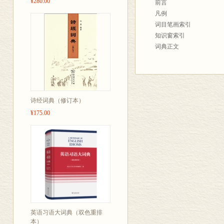
¥280.00
的同义词。
前言
为了帮助读者对同义词语
凡例
其他的异形词语等；对成
词目笔画索引
为了扩展知识面，增加这本
知识窗索引
家改笔”主要选取名家不
词典正文
和中考的试题中选取有关
义词。只是为了作为一种
这本词典编写的过程中，
洪波两位先生从拟订编写
诗经词典（修订本）
领导和帮助。谢仁友先生
写，施关淦、蔡宏淑、傅
¥175.00
我们对他们表示衷心的感
由于编写时间的仓促，特
后改正。
袁晖 
大学帘青阁
英语习语大词典（双色重排
本）