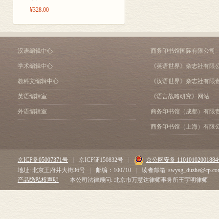
¥328.00
汉语编辑中心
商务印书馆国际有限公司
学术编辑中心
《英语世界》杂志社有限
教科文编辑中心
《汉语世界》杂志社有限
英语编辑室
《语言战略研究》网站
外语编辑室
商务印书馆（成都）有限
商务印书馆（上海）有限
京ICP备05007371号
|
京ICP证150832号
|
京公网安备 1101010200188
地址: 北京王府井大街36号
|
邮编：100710
|
读者邮箱: swysg_duzhe@cp.co
产品隐私权声明
本公司法律顾问: 北京市万慧达律师事务所王宇明律师