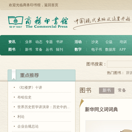
欢迎光临商务印书馆，
返回首页
资讯
︱
业界
动态
专题
书评
活动
︱
沙龙
公益
培训
图书
︱
新书
常备
丛书
辑刊
数字
︱
电子书
数据库
APP
图书搜索：
热门图书：
辞
《红楼梦》十讲
图书
新书
常备
布哈拉史
世界历史哲学讲演录：历史中的...
新华同义词词典
利论
企业合规总论