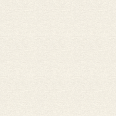
二 善恶分原则
l 具体人性之善恶：利
2 具体人性之善恶：1
3 善恶六原则之确立
4 善恶六原则的适用
三 市场经济善恶原则：
1 市场经济概念
2 市场经济行为事实
3 市场经济行为应该
4 结论
四 人性善恶学说
1 性无善恶论
2 性善论
3 性恶论
4 性有善有恶论
5 新性有善有恶论
第八章 道德总原则理论
一 利他主义
1 无私利他夸大论：
2 道德自律与无私利
3 差等利他主义与同等