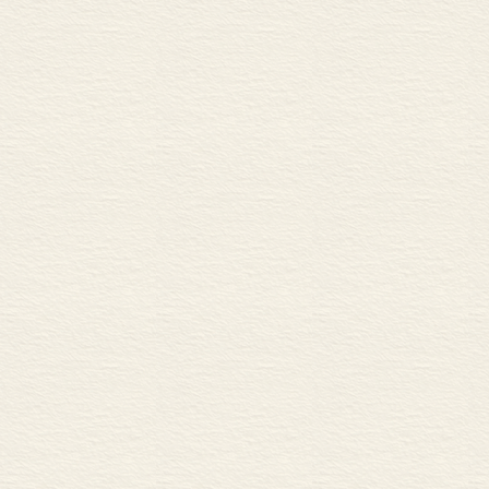
2 最大利益净余额：
3 最大多数人最大利益
4 无私利他：己他利
5 无害一人地增进利
二 道德终极标准性质
1 绝对性与相对性：
2 直接性与间接性：道
3 行动主义与规则主
——行动功利主义与规
三 道德终极标准理论
1 义务论
2 功利主义
3 功利主义与义务论
<STRONG>下篇 人性之应
第七章 道德总原则：人
一 善恶总原则
1 “善”的称谓：元伦
2 善恶总原则：抽象
3 善恶差等定律：善
4 道德总原则：善恶总