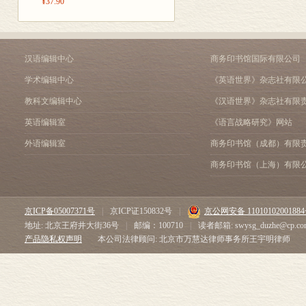
¥37.90
一系列人性难题，从而将
导言
我思考人性论，算来已经历
l 感情：行为原动力
年底，写出2万多字的论文
2 爱与恨：伦理行为
年，我大哥海涛害怕惹祸
一 目的利他与目的害
汉语编辑中心
商务印书馆国际有限公司
归宿和目的；而谋取公共
1 爱人之心：同情心
学术编辑中心
《英语世界》杂志社有限
阶段。
2 完善自我品德之心
教科文编辑中心
《汉语世界》杂志社有限
从1970年开始，为了
3 恨人之心：嫉妒心
无私等等，我潜心研究和撰
二 目的害己与目的利
英语编辑室
《语言战略研究》网站
10余万字属于道德哲学
1 自恨心：罪恶感与
外语编辑室
商务印书馆（成都）有限
相符的优良的善恶原则。
2 自爱心：求生欲与
因而目的与手段结合起来
三 伦理行为原动力规律
商务印书馆（上海）有限
行为的直接目的则可能是
1 伦理行为原动力规
的。最后，关于符合人性
2 伦理行为原动力规
非根本的善原则。第二条是
3 伦理行为原动力规
京ICP备05007371号
|
京ICP证150832号
|
京公网安备 1101010200188
我才创造“为己利他”一词
4 结论：伦理行为原
地址: 北京王府井大街36号
|
邮编：100710
|
读者邮箱: swysg_duzhe@cp.co
想曾压缩为一篇论文《利己
四 伦理行为原动力规律
产品隐私权声明
本公司法律顾问: 北京市万慧达律师事务所王宇明律师
研究的摸索阶段。
1 关于伦理行为原动
1984年，我开始在这
2 心理利己主义：因
种，而是4种：利己、害
第三章 伦理行为的目的
识到，多年来我把行为根
导言： 伦理行为目的相