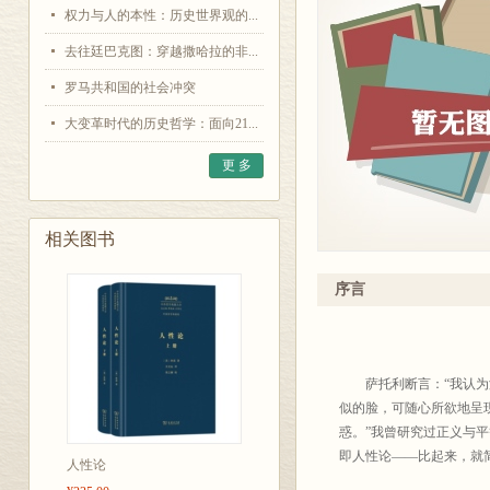
权力与人的本性：历史世界观的...
去往廷巴克图：穿越撒哈拉的非...
罗马共和国的社会冲突
大变革时代的历史哲学：面向21...
更 多
相关图书
序言
<STRONG><FON
萨托利断言：“我认为没
似的脸，可随心所欲地呈
惑。”我曾研究过正义与
即人性论——比起来，就
人性论
人性论对象，如绪论所言