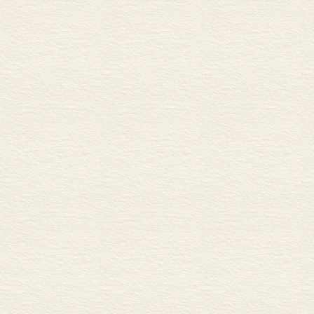
阶段，是人性论研究的完
1 道德基本结构：优
然而，这只是我经过35
2 道德的完整结构：
起同仁研究人性论的热忱，
3 道德的深层结构：
三 道德本性：道德的类
王
1 道德的普遍性与特
2004
2 共同道德与特定道
北京大学哲
3 道德的相对性与绝
4 绝对道德与相对道
5 道德的主观性与客
6 优良道德与恶劣道
四 关于道德本性的理论
1 伦理相对主义
2 伦理绝对主义：境
3 道德主观主义与道
4 道德客观主义与道
第五章 道德的起源和目的
引言
一 道德的起源和目的：
l 道德共同体概念：
2 道德共同体的界限：
3 道德的起源和目的：