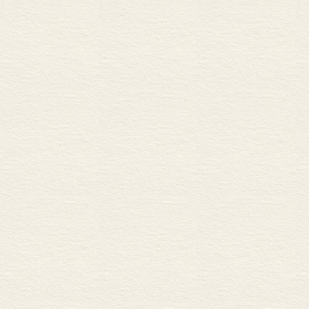
动力只能利己。行为原动
一 伦理行为目的之相对
为目的既可能自爱利己，
1 利他目的必多于害
目的规律：每个人必定恒
2 利己目的必多于害
高且偶尔善原则；为己利他
3 利己目的必多于利
《光明日报》，名为《新
4 利己目的必超过行
以行为16种、6类型和4
5 恒久无私论：关于伦
阶段。
二 伦理行为手段相对数
但是，在这个阶段，我的
l 伦理行为手段相对
原则就是人性论的基本内容
2 伦理行为手段相对
版的《新伦理学》，才第
三 伦理行为类型相对数
起一种人性论体系。这是
1 伦理行为类型相对
性论诸问题的论证，总的
2 伦理行为类型相对
专著《优良道德体系论：
本篇结语 人性要义
而在具体的综合与论述中
<STRONG>中篇 人性应
我的这本《人性论》专著
第四章 道德本性
伦理方法，一方面详尽论
一 道德本性：道德界说
标准；从而通过道德目的
1 道德与伦理
之善恶6大原则，进而力
2 道德与应该
贯通古今中外人性理论，
3 道德与法
人性论还只是一座大厦的
二 道德本性：道德的结