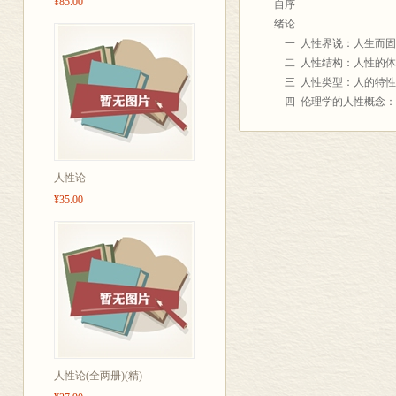
¥85.00
灵：除了元伦理学，就没
自序
于正义——亦即社会治理
绪论
底正在于此。这被看做规
一 人性界说：人生而固
灵魂——人性论——至今
二 人性结构：人性的体
范的研究罢了。可叹从苏
三 人性类型：人的特性
的道德原则理论以及美德
四 伦理学的人性概念：
人性论这样重要的东西，
五 人性论的定义与对象
界，是20世纪的三大心
<STRONG>上篇 人性之事
学的人性论；伦理学的人
第一章 伦理行为概念：
人性论
中国的人性论似乎具有科
一 反应
人性善恶学说并且世代相
l 反应：合目的性反应
¥35.00
如所周知，至少可以归结
2 关于生物合目的反
言，并不研究人性的实际
二 反射：目的反射与合
了什么人性论的科学体系
三 行为
人性论的科学体系至今未
1 行为：本能与学习
伦理学的奠基作，亦即摩
2 关于行为概念的误
——直到今日也没有得到
四 伦理行为
因为所谓人性论，如绪论
1 伦理行为界说
然无法解决人性事实如何
2 伦理行为结构
乏人性论大师，可是人性
3 伦理行为类型
人性论(全两册)(精)
学出发，解析应该如何与
第二章 伦理行为原动力