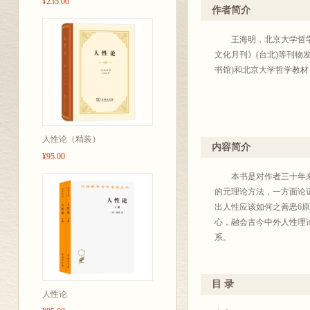
¥235.00
本性、道德目的和道德终
作者简介
三种意谓之争：“生而自然
客观规律，则形成了心理
王海明，北京大学哲学系
相对主义、伦理绝对主义
文化月刊》(台北)等刊物
形成了人类中心主义与非
书馆)和北京大学哲学教材
务论两大流派。再次，关
及性有善有恶论四种学说之
实如何的关系。围绕这一
人性论整体，则形成了涵
人性论（精装）
主义。
内容简介
¥95.00
试问，即使是在人类全部
此复杂艰深，以致其虽为
本书是对作者三十年来所
人性论的科学体系至今仍
的元理论方法，一方面论
当然，中西方伦理学都
出人性应该如何之善恶6
的体系。但是，它们却散
心，融会古今中外人性理
误，单就其理论体系来说
系。
全书恐怕只有一章“论爱
性论》建立了什么人性论
20世纪整整100年，
目 录
人性论
1903年，摩尔发表《伦