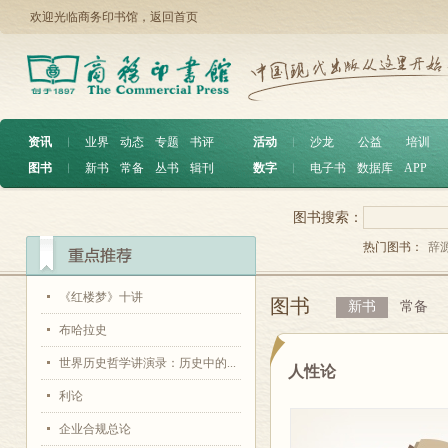
欢迎光临商务印书馆，
返回首页
资讯
︱
业界
动态
专题
书评
活动
︱
沙龙
公益
培训
图书
︱
新书
常备
丛书
辑刊
数字
︱
电子书
数据库
APP
图书搜索：
热门图书：
辞
《红楼梦》十讲
图书
新书
常备
布哈拉史
世界历史哲学讲演录：历史中的...
人性论
利论
企业合规总论