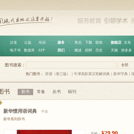
︱
沙龙
公益
培训
服务
︱
售后
下载
联络
旗舰店
京东
︱
电子书
数据库
APP
我们
︱
概述
招聘
历史
天猫
拼多多
图书搜索：
全部
热门图书：
辞源（第三版）
|
牛津高阶英汉双解词典
|
新华字典
|
图书
新书
常备
丛书
辑刊
新华惯用语词典
平装
新华系列辞书
¥29.90
定价：