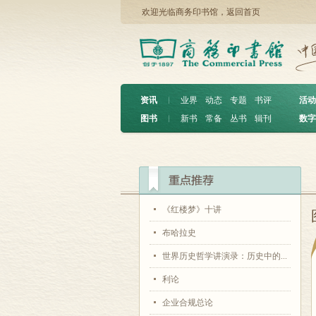
欢迎光临商务印书馆，
返回首页
资讯
︱
业界
动态
专题
书评
活动
图书
︱
新书
常备
丛书
辑刊
数字
《红楼梦》十讲
布哈拉史
世界历史哲学讲演录：历史中的...
利论
企业合规总论