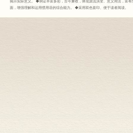
揭示实际意义。 ◆例证丰富多彩，古今兼收，体现源流演变、意义用法，富有
面，增强理解和运用惯用语的综合能力。 ◆采用双色套印、便于读者阅读。