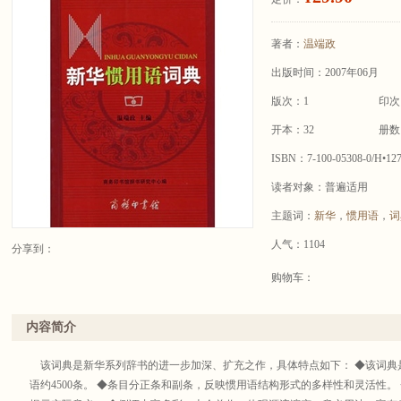
著者：
温端政
出版时间：2007年06月
版次：1
印次
开本：32
册数
ISBN：7-100-05308-0/H•12
读者对象：普遍适用
主题词：
新华
，
惯用语
，
词
人气：1104
分享到：
购物车：
内容简介
该词典是新华系列辞书的进一步加深、扩充之作，具体特点如下： ◆该词典
语约4500条。 ◆条目分正条和副条，反映惯用语结构形式的多样性和灵活性