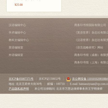
¥25.00
汉语编辑中心
商务印书馆国际有限公司
学术编辑中心
《英语世界》杂志社有限
教科文编辑中心
《汉语世界》杂志社有限
英语编辑室
《语言战略研究》网站
外语编辑室
商务印书馆（成都）有限
商务印书馆（上海）有限
京ICP备05007371号
|
京ICP证150832号
|
京公网安备 1101010200188
地址: 北京王府井大街36号
|
邮编：100710
|
E-mail: bainianziyuan@cp.com.c
产品隐私权声明
本公司法律顾问: 北京市万慧达律师事务所王宇明律师