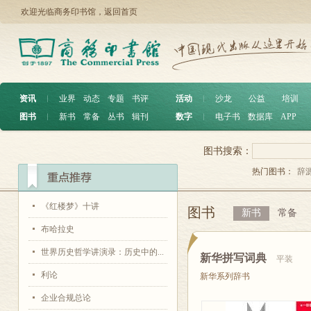
欢迎光临商务印书馆，
返回首页
资讯
︱
业界
动态
专题
书评
活动
︱
沙龙
公益
培训
图书
︱
新书
常备
丛书
辑刊
数字
︱
电子书
数据库
APP
图书搜索：
热门图书：
辞
《红楼梦》十讲
图书
新书
常备
布哈拉史
世界历史哲学讲演录：历史中的...
新华拼写词典
平装
利论
新华系列辞书
企业合规总论