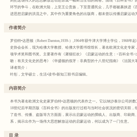
则把这场伟大的思想解放运动还原成一幅鲜活生动的画卷。围绕《百科全书》
环节的争斗，在欧洲大陆，上至王公贵族，下至普通民众，几乎都被裹挟进《
进思想启蒙的洪流之中。其中作为重要角色的出版商，都未曾以传播启蒙运动
激烈竞争，却推动着启蒙运动在欧洲的传播。可以说，启蒙时代成就了《百科
推动了启蒙时代。本书不仅对于启蒙运动的研究者颇有启发，对于今天的出版
作者简介
罗伯特•达恩顿（Robert Darnton,1939-）,1964年获牛津大学博士学位，
史协会会长，现为哈佛大学教授、哈佛大学图书馆馆长，著名欧洲文化史专家
项学术奖和图书奖。主要著作有《屠猫狂欢》《启蒙运动的生意：<百科全书>出版
吻：有关文化史的思考》《华盛顿的假牙：非典型的十八世纪指南》《法国大
译者简介：
叶彤，文学硕士，生活•读书•新知三联书店编辑。
顾杭，史学博士，北京外国语大学全球史研究院副教授,合译有《19-20世纪
子的鸦片》《传统的发明》等。
内容简介
本书为著名欧洲文化史家罗伯特•达恩顿的代表作之一。它以纳沙泰尔公司的数
18世纪后半期历版《百科全书》的出版发行过程与当时社会状况的密切关联，细
了造书、传播、盗版等方方面面，展示出启蒙运动的撰稿人、出版商、印刷商
系，揭示出作为一场伟大思想解放运动的启蒙运动，何以成为了一门生意。
目 录