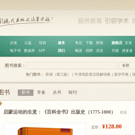
︱
沙龙
公益
培训
服务
︱
售后
下载
联络
旗舰店
京东
︱
电子书
数据库
APP
我们
︱
概述
招聘
历史
天猫
拼多多
图书搜索：
全部
热门图书：
辞源（第三版）
|
牛津高阶英汉双解词典
|
新华字典
|
图书
新书
常备
丛书
辑刊
启蒙运动的生意：《百科全书》出版史（1775-1800）
精装
¥128.00
定价：