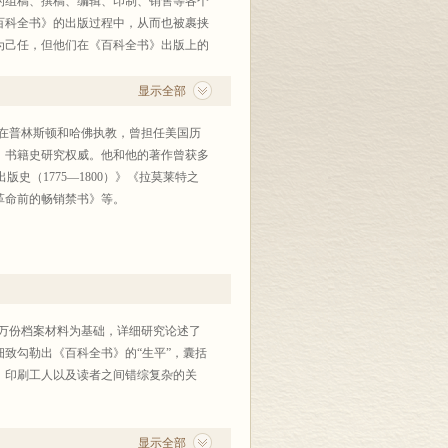
的组稿、撰稿、编辑、印制、销售等各个
百科全书》的出版过程中，从而也被裹挟
为己任，但他们在《百科全书》出版上的
全书》的出版，而《百科全书》也造就并
从业者也有不少值得借鉴的经验和教训。
显示全部
1968年起在普林斯顿和哈佛执教，曾担任美国历
，书籍史研究权威。他和他的著作曾获多
史（1775—1800）》《拉莫莱特之
革命前的畅销禁书》等。
法国史学思潮》《德国的历史观》《知识分
万份档案材料为基础，详细研究论述了
致勾勒出《百科全书》的“生平”，囊括
、印刷工人以及读者之间错综复杂的关
显示全部