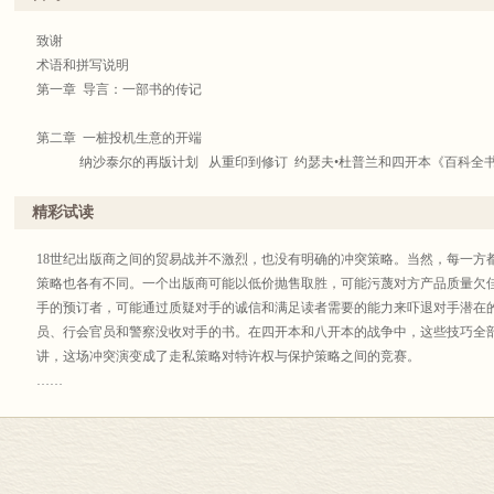
致谢
术语和拼写说明
第一章 导言：一部书的传记
第二章 一桩投机生意的开端
纳沙泰尔的再版计划 从重印到修订 约瑟夫•杜普兰和四开本《百科全书》
开本 1777年的巴黎会议 一桩好生意的基础？
第三章 变戏法一样的各种版本
精彩试读
“第二版” “第三版”的由来 混乱局面 以纳沙泰尔的名义 最终谈判的序曲 
第四章 盗版与商战
18世纪出版商之间的贸易战并不激烈，也没有明确的冲突策略。当然，每一方
盗版的侵入 八开本出版商和他们的《百科全书》 四开本—八开本之战的由来 
策略也各有不同。一个出版商可能以低价抛售取胜，可能污蔑对方产品质量欠
磋商 奇特的和平
手的预订者，可能通过质疑对手的诚信和满足读者需要的能力来吓退对手潜在
第五章 造书
员、行会官员和警察没收对手的书。在四开本和八开本的战争中，这些技巧全
生产体系不堪重负 获得纸张 “原稿” 招募工人 制订工资标准 调整工资步伐
讲，这场冲突演变成了走私策略对特许权与保护策略之间的竞赛。
第六章 传播
……
管理问题及辩论 销售 书商 价格和消费者 销售模式 订购者，一个个案研究
庞库克还可以使用贿赂和报酬等传统手段；一旦他给国家机器上好了油，他就
商取得了在里昂采取特别措施的授权后，给拉图雷特发布命令，好像他自己就
第七章 清算
普兰先生就四开本《艺术辞典》新版本达成协议。他告诉我此时他正在等待日
1778年，隐藏的分裂 初步清账 杜普兰和纳沙泰尔公司的争执 行销策略
卷毫无困难地通过并授权保护这部书，那么我将十分感激。”——摘自第四章“盗