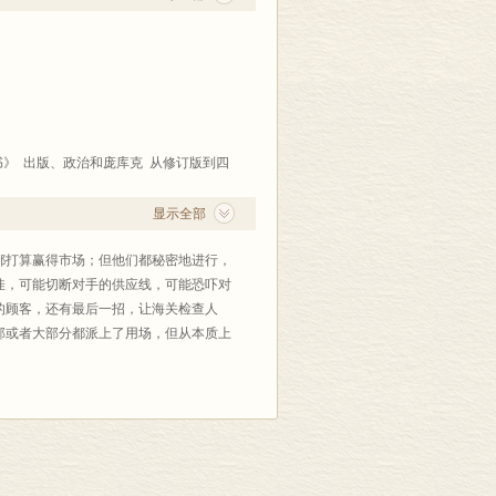
 出版、政治和庞库克 从修订版到四
显示全部
以“公开信”斗法 螺丝的最后一扣 合同
都打算赢得市场；但他们都秘密地进行，
外交手段的最后失 公开的战争 为和平而
佳，可能切断对手的供应线，可能恐吓对
的顾客，还有最后一招，让海关检查人
部或者大部分都派上了用场，但从本质上
和管理工人 印制：技术和人的因素
 在法国的传播 在法国以外的传播 阅读
会让它的轮子转动起来。他在和内维尔协
是一位大臣：“我荣幸地通知您我已与杜
内瓦的最初两卷。若是您颁布命令让这两
 佩兰事件 对一个骗局的解剖 里昂，
版与商战”