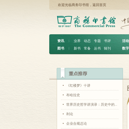
欢迎光临商务印书馆，
返回首页
资讯
︱
业界
动态
专题
书评
活动
图书
︱
新书
常备
丛书
辑刊
数字
《红楼梦》十讲
布哈拉史
世界历史哲学讲演录：历史中的...
利论
企业合规总论