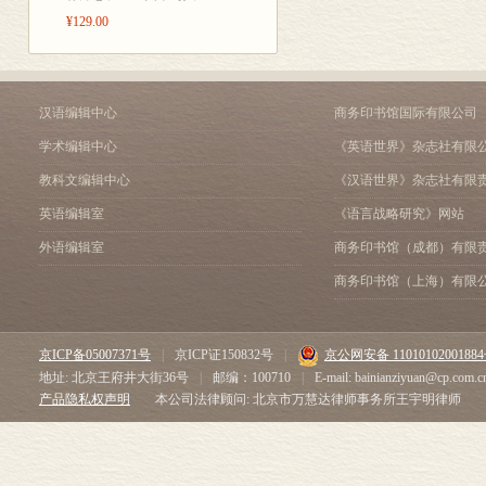
¥129.00
汉语编辑中心
商务印书馆国际有限公司
学术编辑中心
《英语世界》杂志社有限
教科文编辑中心
《汉语世界》杂志社有限
英语编辑室
《语言战略研究》网站
外语编辑室
商务印书馆（成都）有限
商务印书馆（上海）有限
京ICP备05007371号
|
京ICP证150832号
|
京公网安备 1101010200188
地址: 北京王府井大街36号
|
邮编：100710
|
E-mail: bainianziyuan@cp.com.c
产品隐私权声明
本公司法律顾问: 北京市万慧达律师事务所王宇明律师