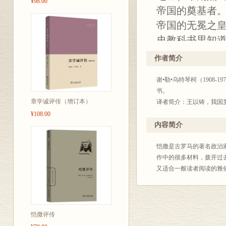
¥98.00
帝国的奠基者
帝国的无冕之
史教科书里知
通过历史题材
作者简介
象。但这并不
谢•勒•乌特琴柯（190
思列宁主义的
书。
一部既可供学
章学诚评传（增订本）
译者简介：王以铸，我国
¥108.00
内容简介
恺撒是古罗马的著名政治
作中的很多材料，拨开过
又适合一般读者阅读的雅
恺撒评传