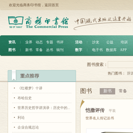
欢迎光临商务印书馆，
返回首页
资讯
︱
业界
动态
专题
书评
活动
︱
沙龙
公益
培训
图书
︱
新书
常备
丛书
辑刊
数字
︱
电子书
数据库
APP
图书搜索：
热门图书：
辞
《红楼梦》十讲
图书
新书
常备
布哈拉史
世界历史哲学讲演录：历史中的...
恺撒评传
平装
利论
世界名人传记丛书
企业合规总论