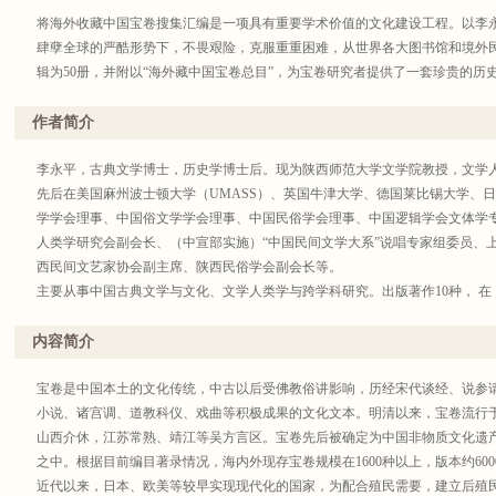
将海外收藏中国宝卷搜集汇编是一项具有重要学术价值的文化建设工程。以李
肆孽全球的严酷形势下，不畏艰险，克服重重困难，从世界各大图书馆和境外民
辑为50册，并附以“海外藏中国宝卷总目”，为宝卷研究者提供了一套珍贵的历
——陕西师范大学人文科学高等研究院特聘研究员 濮文起
作者简介
《海外藏中国宝卷汇刊》的目的不在于仅仅收録国外稀见的孤本，而是在“世界
的家底，尽量做到提纲挈领、重点突出、以点带面，与编目工作配合，全面反
李永平，古典文学博士，历史学博士后。现为陕西师范大学文学院教授，文学
——复旦大学文史研究院研究员 白若思
先后在美国麻州波士顿大学（UMASS）、英国牛津大学、德国莱比锡大学、日
学学会理事、中国俗文学学会理事、中国民俗学会理事、中国逻辑学会文体学
《海外藏中国宝卷汇刊》兼顾常见版本与稀见版本，按照主题相近的原则编排
人类学研究会副会长、（中宣部实施）“中国民间文学大系”说唱专家组委员、
既全面反映了海外宝卷庋藏的具体情况，又便于研究者的比对和校勘，具有弥
西民间文艺家协会副主席、陕西民俗学会副会长等。
——陕西师范大学历史文化学院教授 介永强
主要从事中国古典文学与文化、文学人类学与跨学科研究。出版著作10种， 
究》《民族艺术》《民俗研究》《民族文学研究》《思想战线》、Foreign Literature Studies
Athropology，Journal of Literature and Art Studies（A＆HCI），Interdisciplin
内容简介
论文70余篇。
主持国家社科基金项目重大招标项目（获滚动经费支持）、国家重大项目子课
宝卷是中国本土的文化传统，中古以后受佛教俗讲影响，历经宋代谈经、说参
社科规划项目、博士后一等资助、陕西省社科基金项目等10项。冷门绝学项目
小说、诸宫调、道教科仪、戏曲等积极成果的文化文本。明清以来，宝卷流行
兼任中国高校人文社科奖会议评审专家、教育部学位中心评审专家、“长江学者
山西介休，江苏常熟、靖江等吴方言区。宝卷先后被确定为中国非物质文化遗
究院学术委员、教育部“国培计划”陕西师范大学基地专家、国家社科基金后期
之中。根据目前编目著录情况，海内外现存宝卷规模在1600种以上，版本约600
审专家。担任“文学人类学原创书系”（40种）副主编，“十二五”国家重点图书项
近代以来，日本、欧美等较早实现现代化的国家，为配合殖民需要，建立后殖民