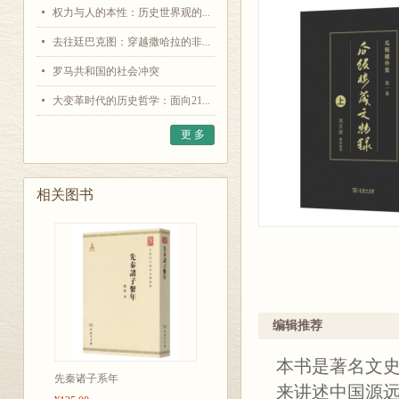
权力与人的本性：历史世界观的...
去往廷巴克图：穿越撒哈拉的非...
罗马共和国的社会冲突
大变革时代的历史哲学：面向21...
更 多
相关图书
编辑推荐
本书是著名文
先秦诸子系年
来讲述中国源