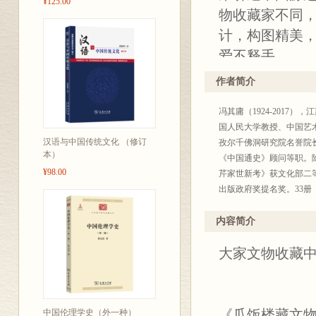
¥125.00
物收藏家不同
计，构图精美
爱不释手。
作者简介
冯其庸（1924-201
国人民大学教授、中国艺
汉语与中国传统文化 （修订
孜尔千佛洞研究院名誉院
本）
《中国通史》顾问等职。
¥98.00
芹家世新考》获文化部二
出版政府奖提名奖。33册
终身研究员。2011年1
内容简介
大家文物收藏
《瓜饭楼藏文
中国伦理学史（外一种）