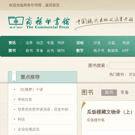
欢迎光临商务印书馆，
返回首页
资讯
︱
业界
动态
专题
书评
活动
︱
沙龙
公益
培训
图书
︱
新书
常备
丛书
辑刊
数字
︱
电子书
数据库
APP
图书搜索：
热门图书：
辞
《红楼梦》十讲
图书
新书
常备
布哈拉史
世界历史哲学讲演录：历史中的...
瓜饭楼藏文物录（上
利论
瓜饭楼外集
企业合规总论