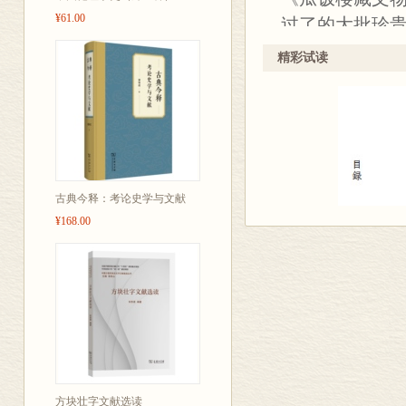
¥61.00
过了的大批珍
的文字砖、瓦
精彩试读
北魏至明代的
有长篇铭文的
原件；侯方域
的文物。
古典今释：考论史学与文献
¥168.00
方块壮字文献选读