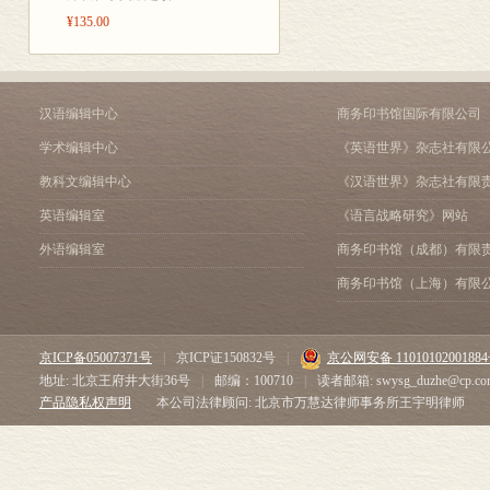
¥135.00
汉语编辑中心
商务印书馆国际有限公司
学术编辑中心
《英语世界》杂志社有限
教科文编辑中心
《汉语世界》杂志社有限
英语编辑室
《语言战略研究》网站
外语编辑室
商务印书馆（成都）有限
商务印书馆（上海）有限
京ICP备05007371号
|
京ICP证150832号
|
京公网安备 1101010200188
地址: 北京王府井大街36号
|
邮编：100710
|
读者邮箱: swysg_duzhe@cp.co
产品隐私权声明
本公司法律顾问: 北京市万慧达律师事务所王宇明律师