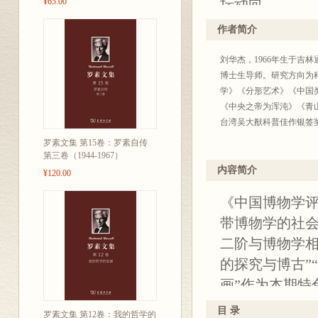
坛动向。
¥65.00
作者简介
刘华杰，1966年生于
博士生导师。研究方向为
学》《分形艺术》《中国
《中央之帝为浑沌》《青
台湾吴大猷科普佳作银签
罗素文集 第15卷：罗素自传
第三卷（1944-1967）
内容简介
¥120.00
《中国博物学
带博物学的社
二阶与博物学相
的探究与博古”“
画”作为本期特
作者简介：
目 录
罗素文集 第12卷：我的哲学的