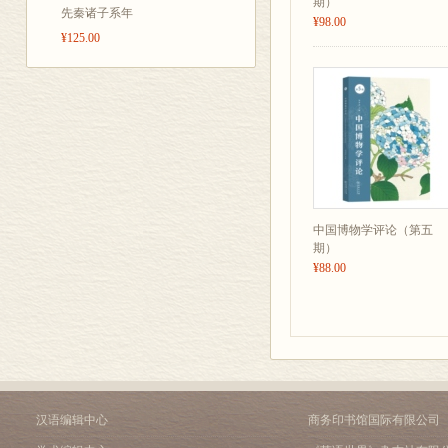
生活世界
期）
先秦诸子系年
¥98.00
疫情下的野外动物调查 /
¥125.00
疫里偷闲里岩沟 /刘利柱
从附近出发 /周玮
春来更有好花枝 /纪红
操场上的春天 /田震琼
后山森林的一年 /郭静
书评•动态
以编史学视角看《吉尔伯
“博物生态讲书会”纪要 /
博物学文化专业委员会202
中国博物学评论（第五
第五届博物学文化论坛综述
期）
博物学文化20 问 /博物
¥88.00
汉语编辑中心
商务印书馆国际有限公司