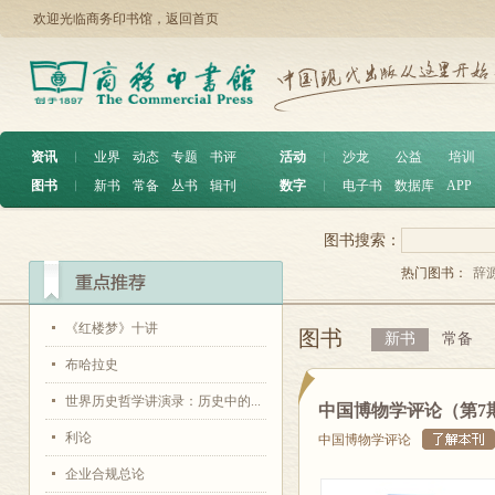
欢迎光临商务印书馆，
返回首页
资讯
︱
业界
动态
专题
书评
活动
︱
沙龙
公益
培训
图书
︱
新书
常备
丛书
辑刊
数字
︱
电子书
数据库
APP
图书搜索：
热门图书：
辞
《红楼梦》十讲
图书
新书
常备
布哈拉史
世界历史哲学讲演录：历史中的...
中国博物学评论（第7
利论
中国博物学评论
企业合规总论