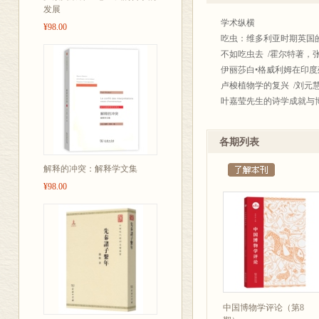
发展
学术纵横
¥98.00
吃虫：维多利亚时期英国的
不如吃虫去 /霍尔特著，张
伊丽莎白•格威利姆在印度
卢梭植物学的复兴 /刘元
叶嘉莹先生的诗学成就与博
汉字“原风景”采集笔记 /
水彩绘制淡水鱼类图谱的艺
各期列表
对大学“博物学史”课程教学
物的探究与博古
解释的冲突：解释学文集
齐窟齐碑 隋文隋刻——天
¥98.00
自然之诗
自然诗五首 /李元胜
约翰•克莱尔的浪漫主义自
云雀 /约翰克莱尔 著，吴
评论
现代性的忧思与成长的烦
关于“大牛博物学家”的问题
新博物学运动的几个节点 
中国博物学评论（第8