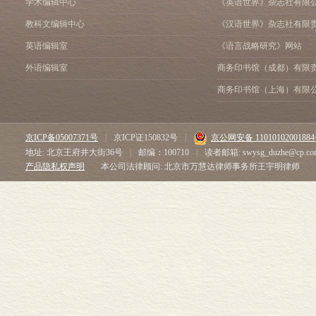
学术编辑中心
《英语世界》杂志社有限
教科文编辑中心
《汉语世界》杂志社有限
英语编辑室
《语言战略研究》网站
外语编辑室
商务印书馆（成都）有限
商务印书馆（上海）有限
京ICP备05007371号
|
京ICP证150832号
|
京公网安备 1101010200188
地址: 北京王府井大街36号
|
邮编：100710
|
读者邮箱: swysg_duzhe@cp.co
产品隐私权声明
本公司法律顾问: 北京市万慧达律师事务所王宇明律师