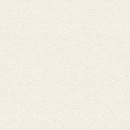
教文学，要注
学的观念来看待
和区别，可以
文学，两种传
《长恨歌》如“
论 ，那么更不
第四个就是要
佛教在精英士
区别，也要认
也是如此。不
文学，看到的
综是常态，如
后来极度信佛
的信仰是很深刻
照。中古的文
同的宗教，他