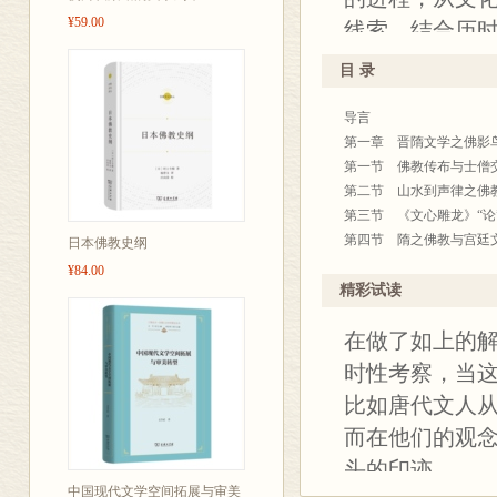
¥59.00
线索，结合历
响，诠说中古
目 录
明的雅俗分层
导言
最为妥帖的理
第一章 晋隋文学之佛影
也反映了其研
第一节 佛教传布与士僧
在古代文化史
第二节 山水到声律之佛
第三节 《文心雕龙》“论
唐的中古时代
第四节 隋之佛教与宫廷
日本佛教史纲
文献的基础上
第二章 唐诗人的佛教抉
¥84.00
史、多元宗教
第一节 李白：道佛交影
精彩试读
第二节 白居易：出道入
性的事实，观
在做了如上的
第三节 李商隐：浮世无
与佛教中的文
第三章 禅学流变中的诗
时性考察，当
背后因由。其
第一节 王维：南北禅交
比如唐代文人
释论一 杜甫与佛禅
这不仅使得本
而在他们的观
第二节 柳宗元：新禅风
古文学与佛教
释论二 柳宗元反禅之背
头的印迹。
第三节 白居易：洪州禅
中国现代文学空间拓展与审美