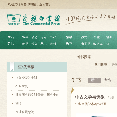
欢迎光临商务印书馆，
返回首页
资讯
︱
业界
动态
专题
书评
活动
︱
沙龙
公益
培训
图书
︱
新书
常备
丛书
辑刊
数字
︱
电子书
数据库
APP
图书搜索：
热门图书：
辞
《红楼梦》十讲
图书
新书
常备
布哈拉史
世界历史哲学讲演录：历史中的...
中古文学与佛教
精装
利论
中华当代学术著作辑要
企业合规总论