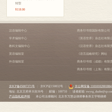
在交代本书构
第四章 古文运动与儒佛
转型
研究若干值得
第一节 古文之提倡与儒
¥118.00
第二节 韩愈反佛之突起
第一要坚持文
第三节 儒释调和：柳宗
与文学相关的
第五章 唐民间佛教诗歌
案事实。只有
第一节 王梵志诗的民间
汉语编辑中心
商务印书馆国际有限公司
第二节 王梵志诗的死亡
中的重要性。
学术编辑中心
《英语世界》杂志社有限
第三节 寒山诗的时代与
想象的，可能
教科文编辑中心
《汉语世界》杂志社有限
第四节 寒山诗的两种境
本位还是中国
第六章 敦煌变文的佛教
英语编辑室
《语言战略研究》网站
第一节 拟名的变文与“变
究成果纳入到
外语编辑室
商务印书馆（成都）有限
第二节 体制特征的佛教
第二是文化史
第三节 讲经的发展与变
商务印书馆（上海）有限
佛教文学的研
第四节 变文中的佛教题
第七章 志怪传奇之佛教
歌的影响》，
第一节 故事题材与佛教
京ICP备05007371号
|
京ICP证150832号
|
京公网安备 1101010200188
佛的，但是韩
第二节 佛教故事之口传
地址: 北京王府井大街36号
|
邮编：100710
|
读者邮箱: swysg_duzhe@cp.co
的、很恐怖的
释论三 中印文化交流之
产品隐私权声明
本公司法律顾问: 北京市万慧达律师事务所王宇明律师
第三节 “烈士池”到“杜子
之作，再经由
释论四 《大唐三藏取经诗
发性。我们读