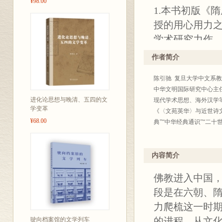
¥98.00
1.本书初版《
授的用心用力
学术研究力作
2.本次以繁体
作者简介
3.本次做了更
陈引驰 复旦大学中文系教授
4.作者陈引驰
中华文明国际研究中心主任
个基本点，相
进化论思想与晚清、五四的文
现代学术思想、海外汉学
学变革
漓。
《〈文苑英华〉与近世诗
¥68.00
典”“中华经典通识”“二十
内容简介
佛教进入中国
段是在六朝、
力爬梳这一时
的进程，从文
驶向档案馆的文学列车