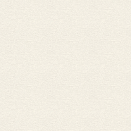
释论五 中古佛教文学研
以在相当程度
主要引用与参考书目
安和洛阳，画
跋
作者佛教文学著作要目
够保存很久，
心，而且也是
般人会去凑热
寺的作品，而
韩愈那里，在
《谏佛骨表》
和文化氛围来
这就是当时物
第三个方面就
的研究过程中
的专注于一种
易。这当然有
对象的放大和