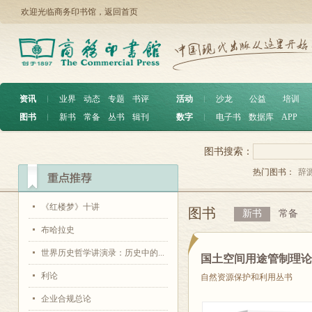
欢迎光临商务印书馆，
返回首页
资讯
︱
业界
动态
专题
书评
活动
︱
沙龙
公益
培训
图书
︱
新书
常备
丛书
辑刊
数字
︱
电子书
数据库
APP
图书搜索：
热门图书：
辞
《红楼梦》十讲
图书
新书
常备
布哈拉史
世界历史哲学讲演录：历史中的...
国土空间用途管制理
利论
自然资源保护和利用丛书
企业合规总论