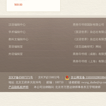
第一节 建立国土空间规
¥69.00
第二节 相关法律法规要求
第三节 国土空间分类分区
第四节 国土空间管控相关
第五节 自然资源管理其他
汉语编辑中心
商务印书馆国际有限公司
第五章 国土空间用途管制
学术编辑中心
《英语世界》杂志社有限
第一节 自然资源计划管理
第二节 国土空间准入与转
教科文编辑中心
《汉语世界》杂志社有限
第三节 建设用地和工程的
英语编辑室
《语言战略研究》网站
第四节 实施监督的全生命
外语编辑室
商务印书馆（成都）有限
第五节 主要配套政策工具
第六章 国土空间用途管
商务印书馆（上海）有限
第一节 贯彻底线思维的
第二节 推进土地计划和用
第三节 加强重点区域的
京ICP备05007371号
|
京ICP证150832号
|
京公网安备 1101010200188
第四节 建设标准化支持
地址: 北京王府井大街36号
|
邮编：100710
|
读者邮箱: swysg_duzhe@cp.co
第七章 深化国土空间用
产品隐私权声明
本公司法律顾问: 北京市万慧达律师事务所王宇明律师
第一节 把握国土空间用
第二节 深化国土空间用
第三节 展望新时代国土