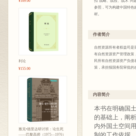
¥109.00
扣“战略、战役、战术”
参照，可为构建中国特色
材。
作者简介
自然资源所有者权益司是
有自然资源资产管理政策
民所有自然资源资产负债
利论
策，承担报国务院审批的
¥155.00
内容简介
本书在明确国
的基础上，阐
内外国土空间
雅克•德里达研讨班：论生死
制的工作依据
——巴黎高师（1975—1976）