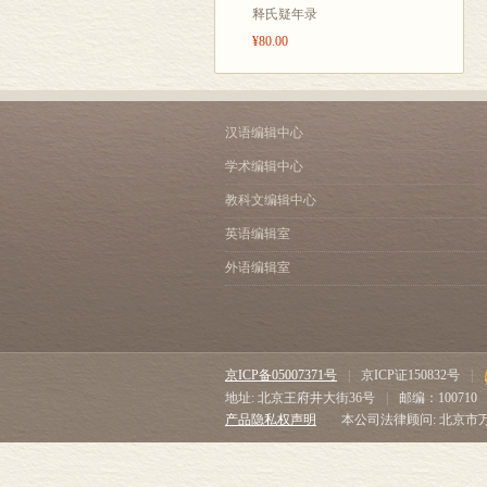
释氏疑年录
¥80.00
汉语编辑中心
学术编辑中心
教科文编辑中心
英语编辑室
外语编辑室
京ICP备05007371号
|
京ICP证150832号
|
地址: 北京王府井大街36号
|
邮编：100710
产品隐私权声明
本公司法律顾问: 北京