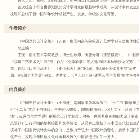
首次全面、完整、正确地梳理了新中国设计战线建国60年以来最主要和最
首次综合了符合世界潮流的设计学研究的最新学术成果，从设计事件发生的
梳理和总结了新中国60年设计成就产生、发展、持续的文化背景。
每本分卷的每个案例都采用了先进的综合性解析、图示的崭新模式（即以简洁
价值上具有极高的说服力、可信度和权威性。这种具有创新性的学术研究和展示
作者简介
规模实施，在国内设计学研究领域和艺术类其它研究领域，是一个重大意义的
《中国当代设计全集》（全20卷）无论在分类处理、篇目安排、案例采选
《中国当代设计全集》（20卷）集国内高等院校设计艺术学科首次集体性
世界学术潮流和国际学术规范的事理性研究路径，又考虑到目前国内设计产业
总主编：
的处理。这点学术构思上的创新之举，对于未来我们处理“国内研究现状与国际
王琥，南京艺术学院教授，博士生导师。出版专著《漆艺概要》、《中国民
法回避的棘手问题时，首次有了一个很好的示范实例。目前国内设计高校的专
《福建工艺美术史》等5部。作品《先秦轶事》等入选“96法国秋季沙龙展览”、
与干预作用等各方面，与世界先进设计教育和设计产业之间，确实存在较大差
览。作品《边关习武图》、《柔情似火》获“第1届、第2届全国体育美展”金奖
和实际效果上，都巧妙地、稳妥地、几乎天衣无缝地解决了这一国内学术界普
届、第9届全国美展” 铜奖、优秀奖，《草儿歌》获“建军65周年美展”铜奖等
馆、政府机构和国际奥委会总部、外交文化机构收藏。 曾获“江苏省优秀教师”、
333学术技术带头人（第三层次）”等称号。 为中国美术家协会漆画艺术委员
内容简介
业委员会常务理事、江苏省城市壁画研究会副会长。 获’96江苏省红杉树园丁奖
号，被评选为“江苏省‘333’跨世纪学术技术带头人”（第三层次）等。 为中
《中国当代设计全集》（全20卷）是国家出版基金项目、“十二五”国家重
中国科普作家协会会员、江苏美术家协会水彩画艺术委员会成员。
司“十二五”重点图书项目。全书约6600页，18000幅图例，500万文字，延续
主要编写团队：
法”，应用当代世界通行的现代设计学标准，对每一件经典案例的四大设计要
张承志，南京艺术学院副院长，教授、博导。
态设计）进行详细的剖析绘图和文字解读，从品种上囊括了与中国当代社会生
吕江，南艺传媒学院副教授，硕导。
填补了中国当代设计史学的空白，是致力于弘大中国设计的理念、展示中国民
王 强,江南大学设计学院，教授、硕导，设计学博士.
化产业、实现中华民族文化传承和发展的中国梦进行的又一努力。