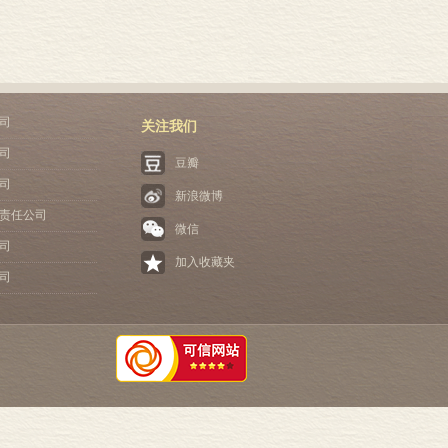
司
关注我们
司
豆瓣
司
新浪微博
责任公司
微信
司
加入收藏夹
司