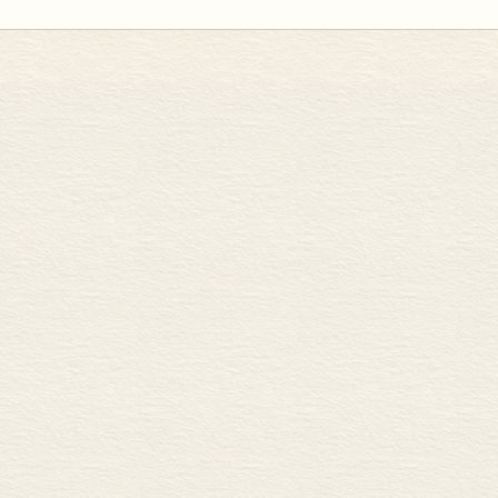
郑静，南艺设计学院，副教授、硕导，设计学博士。
《中国当代设计全集》（全20卷）全面梳理、总结和歌颂了新中国设计领域
单德林，南艺设计学院，教授、硕导。
的标准模式，对新中国设计60年的3000个经典案例都一一进行了具有权威性
徐卫，南通大学艺术学院副院长，教授、硕导。
想到展示手法，都是我们以前从未见过、又极为迫切需要的创新之举。以往的
张毅，江南大学设计学院副教授。
方面面，甄别和梳理起来都十分困难，争议颇多，莫衷一是，中国近现代史上
李永清，南艺设计学院副院长，教授、硕导。
的书系作品。尤其是当代设计史研究，还涉及到政治、民族的那个复杂问题，
戴晋明，太原理工大学副校长兼轻纺美术设计学院院长，教授、博导。
加难。《中国当代设计全集》（全20卷）整体上灵活处理了所有的难点，既坚
王立端，四川美术学院工业设计学院，教授，硕导。
顾现有政策方针与国内设计类高校、产业与公众消费的具体实况，尽可能周全、
张凌浩，江南大学设计学院副院长，教授，硕导，设计学博士。
往成就，意义重大，价值非凡。
张明，南艺工业设计学院副院长，副教授，硕导。
张明山，清华大学美术学院博士后，设计学博士。
20卷卷名：
杨明朗，南昌大学设计学院原院长，教授、博导。
许星，苏州大学艺术学院，教授、博导。
第1卷, 平面类编. 标志篇 第2卷, 平面类编. 招贴篇
廖军，苏州大学艺术学院原院长，教授、博导。
第3卷, 平面类编. 装帧篇 第4卷, 平面类编. 图案篇
第5卷, 平面类编. 包装篇 第6卷, 建筑类编. 城建篇
第7卷, 建筑类编. 景观篇 第8卷, 建筑类编. 室内篇
第9卷, 建筑类编. 展示篇 第10卷, 服饰类编. 服饰篇
第11卷, 工业类编. 机具篇 第12卷, 工业类编. 交通篇
第13卷, 工业类编. 百货篇 第14卷, 工业类编. 家电篇
第15卷, 工业类编. 纺印篇 第16卷, 工艺类编. 窖髹篇
第17卷, 工艺类编. 绣染篇 第18卷, 工艺类编. 雕刻篇