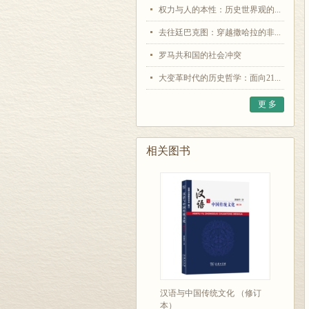
权力与人的本性：历史世界观的...
去往廷巴克图：穿越撒哈拉的非...
罗马共和国的社会冲突
大变革时代的历史哲学：面向21...
更 多
相关图书
汉语与中国传统文化 （修订
本）