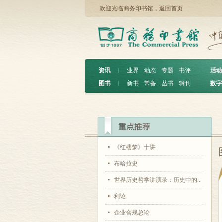
欢迎光临商务印书馆，
返回首页
资讯
︱
业界
动态
专题
书评
活动
图书
︱
新书
常备
丛书
辑刊
数字
《红楼梦》十讲
布哈拉史
世界历史哲学讲演录：历史中的...
利论
企业合规总论