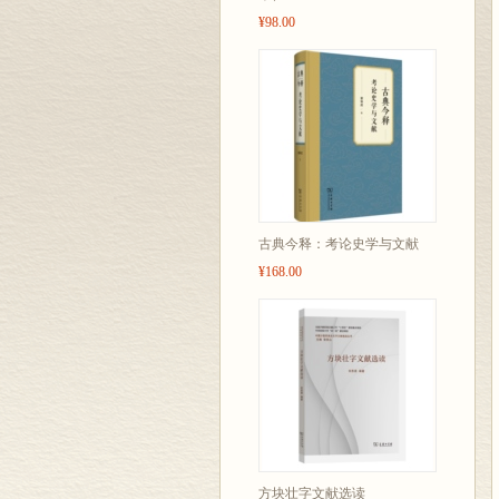
¥98.00
古典今释：考论史学与文献
¥168.00
方块壮字文献选读