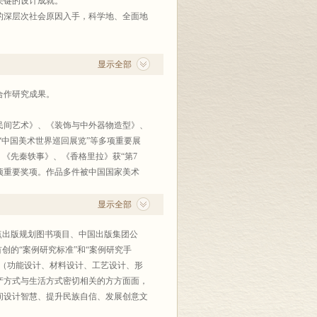
关键的设计成就。
深层次社会原因入手，科学地、全面地
而完整的“图解文论”方法），在学术
方式，无疑属于建国60多年来的首次大
显示全部
、有极高示范价值的创举。
和内容编撰各方面，都尽可能既采取符合
合作研究成果。
与教育等各方面的实际状况，都做了很好
学术规范存在着巨大脱节现象”这一类无
间艺术》、《装饰与中外器物造型》、
业设置和资源配备、特别是对产业的引导
“中国美术世界巡回展览”等多项重要展
距。而《中国当代设计全集》在编撰思路
，《先秦轶事》、《香格里拉》获“第7
遍存在的难题。
多项重要奖项。作品多件被中国国家美术
“江苏省跨世纪学科带头人”、“江苏省
会委员、中国美术家协会会员、国家漆艺专
显示全部
（银奖）、2001江苏省优秀教师等称
国美术家协会会员，中国流行色协会会员、
点出版规划图书项目、中国出版集团公
了首创的“案例研究标准”和“案例研究手
素（功能设计、材料设计、工艺设计、形
产方式与生活方式密切相关的方方面面，
间设计智慧、提升民族自信、发展创意文