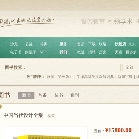
︱
沙龙
公益
培训
服务
︱
售后
下载
联络
旗舰店
京东
︱
电子书
数据库
APP
我们
︱
概述
招聘
历史
天猫
拼多多
图书搜索：
全部
热门图书：
辞源（第三版）
|
牛津高阶英汉双解词典
|
新华字典
|
图书
新书
常备
丛书
辑刊
中国当代设计全集
精装
¥15800.00
定价：