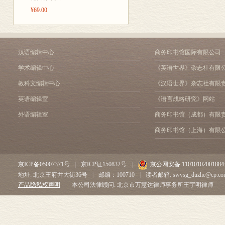
¥69.00
汉语编辑中心
商务印书馆国际有限公司
学术编辑中心
《英语世界》杂志社有限
教科文编辑中心
《汉语世界》杂志社有限
英语编辑室
《语言战略研究》网站
外语编辑室
商务印书馆（成都）有限
商务印书馆（上海）有限
京ICP备05007371号
|
京ICP证150832号
|
京公网安备 1101010200188
地址: 北京王府井大街36号
|
邮编：100710
|
读者邮箱: swysg_duzhe@cp.co
产品隐私权声明
本公司法律顾问: 北京市万慧达律师事务所王宇明律师