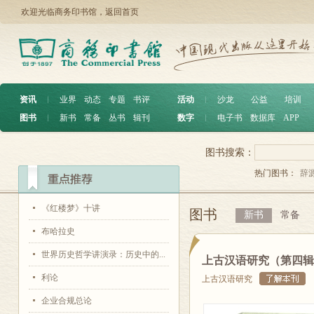
欢迎光临商务印书馆，
返回首页
资讯
︱
业界
动态
专题
书评
活动
︱
沙龙
公益
培训
图书
︱
新书
常备
丛书
辑刊
数字
︱
电子书
数据库
APP
图书搜索：
热门图书：
辞
《红楼梦》十讲
图书
新书
常备
布哈拉史
世界历史哲学讲演录：历史中的...
上古汉语研究（第四辑
利论
上古汉语研究
企业合规总论