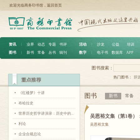
欢迎光临商务印书馆，
返回首页
资讯
︱
业界
动态
专题
书评
活动
︱
沙龙
公益
培训
图书
︱
新书
常备
丛书
辑刊
数字
︱
电子书
数据库
APP
图书搜索：
热门图书：
辞
《红楼梦》十讲
图书
新书
常备
布哈拉史
世界历史哲学讲演录：历史中的...
吴恩裕文集（第1卷）
利论
吴恩裕文集
企业合规总论