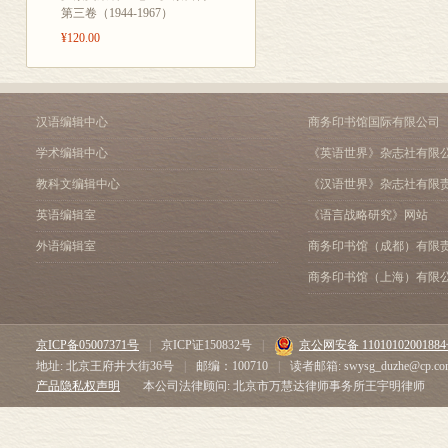
第三卷（1944-1967）
¥120.00
汉语编辑中心
商务印书馆国际有限公司
学术编辑中心
《英语世界》杂志社有限
教科文编辑中心
《汉语世界》杂志社有限
英语编辑室
《语言战略研究》网站
外语编辑室
商务印书馆（成都）有限
商务印书馆（上海）有限
京ICP备05007371号
|
京ICP证150832号
|
京公网安备 1101010200188
地址: 北京王府井大街36号
|
邮编：100710
|
读者邮箱: swysg_duzhe@cp.co
产品隐私权声明
本公司法律顾问: 北京市万慧达律师事务所王宇明律师