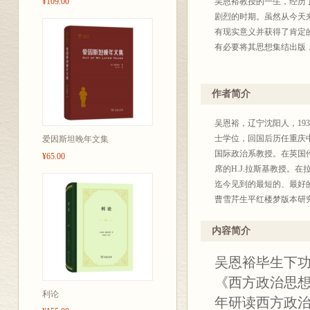
¥109.00
吴恩裕教授的一生，经历
剧烈的时期。虽然从今天
有现实意义并获得了肯定
有必要将其思想集结出版
作者简介
吴恩裕，辽宁沈阳人，1
士学位，回国后历任重庆
爱因斯坦晚年文集
国际政治系教授。在英国
¥65.00
席的H.J.拉斯基教授。
迄今见到的最短的、最好
曹雪芹生平红楼梦版本研
内容简介
吴恩裕毕生下功
《西方政治思想
利论
年研读西方政