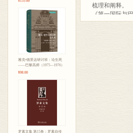
¥155.00
梳理和阐释。
《第一国际与
国际的成立、
第一国际的终
及马克思、恩
即“论柏拉图和
雅克•德里达研讨班：论生死
——巴黎高师（1975—1976）
¥98.00
罗素文集 第15卷：罗素自传