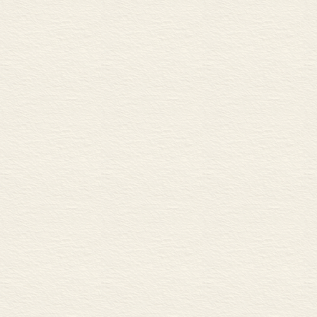
张岱年先生的“天人新学”
累也最多。相
——自然、人和价值 ..............
名词、新术语
附录二....................................
并且相互对应的
主要参考文献 ..........................
附录三....................................
弱性，同人们对
索 引 ....................................
能看出来。也许
后 记.....................................
深，而近代中国
那么悠久，导致
表了众多论文
究近代中国的“
和现状出发，
探索完成的。全
录”，共分六篇
作为近代中国
变过程，又探
又展现出其在
包括了以下一