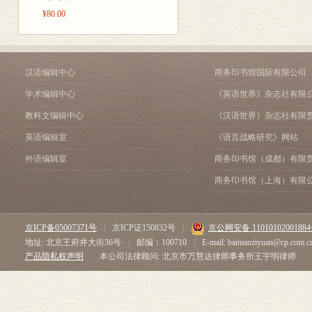
——陈独秀的刻画 ......................
¥80.00
学浸透和西学被
第十章 实在、客观和价
身”从不变化的
——张申府的“唯实世界观”探析 ........
第十一章 自然秩序与人
它带来任何的
——张岱年的“天人会通” ...............
汉语编辑中心
商务印书馆国际有限公司
好的作品在另
第五篇 自然、文明和人
学术编辑中心
《英语世界》杂志社有限
整体上说，近
第十二章 辜鸿铭儒家道德理
第十三章 殷海光的终极关怀、文明反思与
个方式展开的
教科文编辑中心
《汉语世界》杂志社有限
第六篇 自然、生命和心
潮；与此相关
英语编辑室
《语言战略研究》网站
第十四章 生命的创造和
代哲学的思想
外语编辑室
商务印书馆（成都）有限
——梁漱溟的伦理生命主义 ............
第十五章 “拒外守内”
亦西的哲学理论
商务印书馆（上海）有限
——马一浮的反功利与自我体认之学 .....
代前后的哲学家
全书结束语................................
年代之后的哲
附录一....................................
京ICP备05007371号
|
京ICP证150832号
|
京公网安备 1101010200188
个人、理智和好的人生
人们对于近代
地址: 北京王府井大街36号
|
邮编：100710
|
E-mail: bainianziyuan@cp.com.c
——胡适的“科学人生观” ........
和第三个方面
产品隐私权声明
本公司法律顾问: 北京市万慧达律师事务所王宇明律师
“人类关怀”和“圣人人生观
睹。例如，围
——从一个具体问题看
文化保守主义
之间的不同 ....................