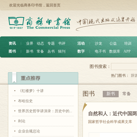
欢迎光临商务印书馆，
返回首页
资讯
︱
业界
动态
专题
书评
活动
︱
沙龙
公益
培训
图书
︱
新书
常备
丛书
辑刊
数字
︱
电子书
数据库
APP
图书搜索：
热门图书：
辞
《红楼梦》十讲
图书
新书
常备
布哈拉史
世界历史哲学讲演录：历史中的...
自然和人：近代中国
利论
国家哲学社会科学成果文库
企业合规总论