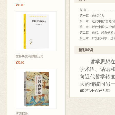
然”和“人”这
¥98.00
前 言......................................
入微地探讨了
第一篇 自然和人
第一章 近代中国“自然”观念的诞生......
第二章 近代中国“人”的观念建构........
第二篇 自然、超自然和
第三章 严复的科学、进化视域与自然化的“
第四章 章太炎的近代祛
——从“自然”、“人性”到人的道德“自立” .
精彩试读
第五章 自然、人事和伦
世界历史与救赎历史
哲学思想在不
——胡适东西语境中的自然主义立场 
¥56.00
第三篇 自然、实在和人
学术语、话语
第六章 冯友兰的价值理
向近代哲学转
——“天地境界”与“天人之际” .........
大的传统同另
第七章 人类如何善待“自
——金岳霖哲学中的“天人之际”和“
所产生的结果。
第八章 “天人合一”与“心
了后者，同时
——现代哲学家的情怀与庄子的智慧 ....
学传统被西方
第四篇 自然、物质和人
第九章 多维度的“人”
学传统，实际
河西探险