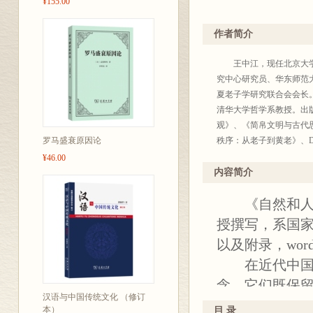
¥155.00
作者简介
王中江，现任北京大学哲
究中心研究员、华东师范
夏老子学研究联合会会长
清华大学哲学系教授。出
观》、《简帛文明与古代
罗马盛衰原因论
秩序：从老子到黄老》、Daoism Exca
Excavated Texsts: Na
¥46.00
前沿丛书”、“出土文献与
内容简介
《自然和人：
授撰写，系国
以及附录，wor
在近代中国，
念，它们既保
汉语与中国传统文化 （修订
是时代变迁和东
本）
目 录