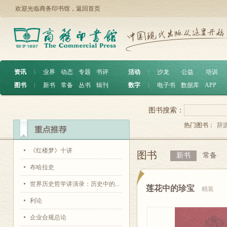
欢迎光临商务印书馆，
返回首页
资讯
︱
业界
动态
专题
书评
活动
︱
沙龙
公益
培训
图书
︱
新书
常备
丛书
辑刊
数字
︱
电子书
数据库
APP
图书搜索：
热门图书：
辞
《红楼梦》十讲
图书
新书
常备
布哈拉史
世界历史哲学讲演录：历史中的...
莲花中的珍宝
精装
利论
企业合规总论