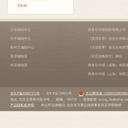
¥28.00
汉语编辑中心
商务印书馆国际有限公司
学术编辑中心
《英语世界》杂志社有限
教科文编辑中心
《汉语世界》杂志社有限
英语编辑室
《语言战略研究》网站
外语编辑室
商务印书馆（成都）有限
商务印书馆（上海）有限
京ICP备05007371号
|
京ICP证150832号
|
京公网安备 1101010200188
地址: 北京王府井大街36号
|
邮编：100710
|
读者邮箱: swysg_duzhe@cp.co
产品隐私权声明
本公司法律顾问: 北京市万慧达律师事务所王宇明律师