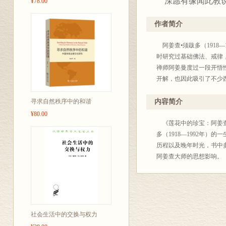
深愿有缘闻此教说
¥78.00
作者简介
阿姜查•须跋多（1918
时研究过基础佛法、戒律
禅师阿姜曼度过一段开悟
开解，也因此吸引了不少
寻求自然秩序中的和谐
内容简介
¥80.00
《莲花中的珍宝：阿姜查
多（1918—1992年
历程以及晚年时光，书中
阿姜查大师的思想影响。
社会生活中的交换与权力