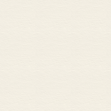
本书更多地关
究。 20 世
范围不断拓展
的以及它们在
我们更好地理
可，即认可几
创新思想明确
在的话。甚至
会关于社会研
谓的“新史学”
史研究已经获
本书的目的绝
未解决的问题
领域的主要发
趣。伟大的历