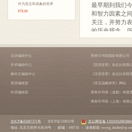
第八章 浪漫主义和历史
作为意志和表象的世界
最早期到我们
第九章 自由主义和民族
¥78.00
和智力因素之
第十章 批判史学的兴起
关注，并努力
第十一章 世界大战：历
第十二章 历史学家视野
的历史观念。
第十三章 文化史的兴起
物，必须在它
第十四章 历史与人的科
在很大程度上
第十五章 新史学和历史
补充参考文献
当地考虑伟人
汉语编辑中心
商务印书馆国际有限公司
索 引
方式说明了这
学术编辑中心
《英语世界》杂志社有限
译后记
探讨历史著作史
教科文编辑中心
《汉语世界》杂志社有限
位重要的历史学家
英语编辑室
《语言战略研究》网站
（ Eduard
外语编辑室
商务印书馆（成都）有限
任何形式都更有趣
商务印书馆（上海）有限
Ritter）的
Geschichtswissen
京ICP备05007371号
|
京ICP证150832号
|
京公网安备 1101010200188
的作品。但是
地址: 北京王府井大街36号
|
邮编：100710
|
读者邮箱: swysg_duzhe@cp.co