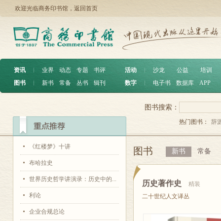
欢迎光临商务印书馆，
返回首页
资讯
︱
业界
动态
专题
书评
活动
︱
沙龙
公益
培训
图书
︱
新书
常备
丛书
辑刊
数字
︱
电子书
数据库
APP
图书搜索：
热门图书：
辞
《红楼梦》十讲
图书
新书
常备
布哈拉史
世界历史哲学讲演录：历史中的...
历史著作史
精装
利论
二十世纪人文译丛
企业合规总论