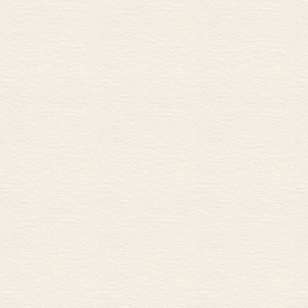
有一个人是为
的，也没有一
确有重要的遗
时予以考虑。
在对待当代历
如我评价古代
常被认可的步
都不可或缺的。
而许多杰出的
除在评论和批
恰承载着要包含
果当真拒绝处
了它们的应用价值
Dream”）
义。尽管如此，
可以抗议，但