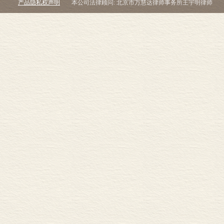
它都失去了信
产品隐私权声明
本公司法律顾问: 北京市万慧达律师事务所王宇明律师
另一种解决问
目，威廉· 艾利森（
（
Guide to
Hist
Langlois
historique
）就
乏的全面性，
阅读。
第三种可能的
展现每个阶段
历史写作的主
个时代重要历史
代的重大进展
了全面的信息。爱德
史》（
Histoire 
也是本书所选