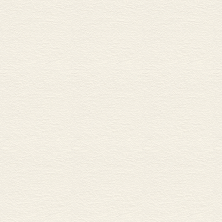
和传奇色彩。其中，
谟（ Hume）、
（ Parkma
下从事历史写
比任何一个历
史学史的考察
后，对历史著
处理今天的问
在职业理念的
项任务。如果
展华的空间。
愿任何潜在的