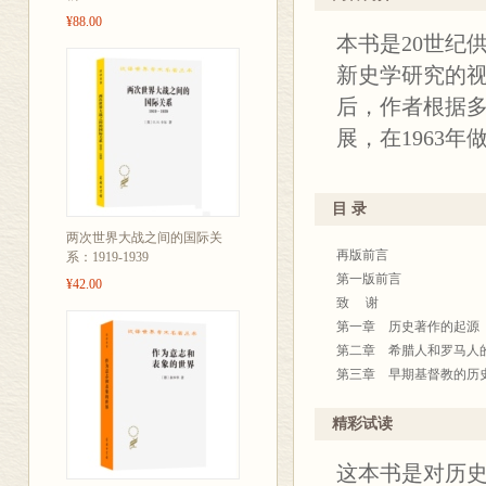
了西方史学发
¥88.00
本书是20世纪
3.本书是“二
新史学研究的视
直以来在国内
后，作者根据
美国历史学家
展，在1963
于本书涉及的
《历史著作史
目 录
本书可谓史学
撰情况，更对
两次世界大战之间的国际关
再版前言
罗马时期到20
系：1919-1939
和视角叙述了
第一版前言
¥42.00
就，并附有作
西方史学发展
致 谢
备按图索骥之
20世纪60年
第一章 历史著作的起源
第二章 希腊人和罗马人
巴恩斯对史学
第三章 早期基督教的历
展的警示。
第四章 中世纪的历史著
第五章 人文主义和历史
精彩试读
第六章 宗教改革与反宗
这本书是对历
第七章 社会史和文化史