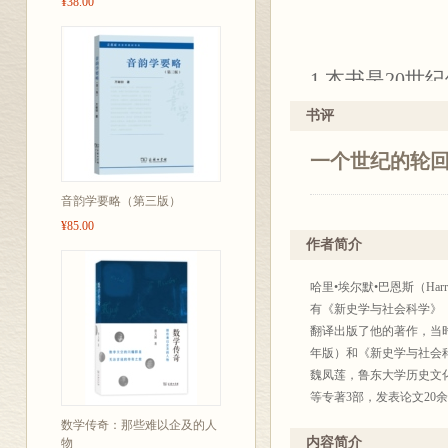
¥38.00
1.本书是20
国新史学研究的
书评
后，作者根据
一个世纪的轮
展，在1963
的写作和修订
音韵学要略（第三版）
的内容是新史
¥85.00
作者简介
用和计量研究等
上”代替了之前
哈里•埃尔默•巴恩斯（Har
思。
有《新史学与社会科学》
翻译出版了他的著作，当时
年版）和《新史学与社会科
2.《历史著作
魏凤莲，鲁东大学历史文
编撰情况，更
等专著3部，发表论文20
部，其中，《简明新全球
法和视角叙述
数学传奇：那些难以企及的人
内容简介
物