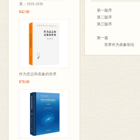
系：1919-1939
第一版序
¥42.00
第二版序
第三版序
第一篇
世界作为表象初论
服从充分根据律的
经验和科学的客
第二篇
世界作为意志初论
作为意志和表象的世界
意志的客体化
¥78.00
第三篇
世界作为表象再论
独立于充分根据律
柏拉图的理念 艺
第四篇
世界作为意志再论
在达成自我认识时，
附录 康德哲学批判