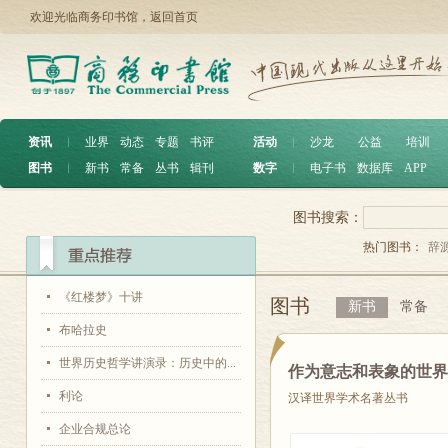
欢迎光临商务印书馆，
返回首页
资讯
︱
业界
动态
专题
书评
活动
︱
沙龙
公益
培训
图书
︱
新书
常备
丛书
辑刊
数字
︱
电子书
数据库
APP
图书搜索：
热门图书：
辞
《红楼梦》十讲
图书
新书
常备
布哈拉史
世界历史哲学讲演录：历史中的...
作为意志和表象的世
利论
汉译世界学术名著丛书
企业合规总论