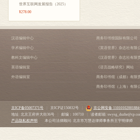
世界互联网发展报告（2025）
叔本华生平及大事年表
¥278.00
汉语编辑中心
商务印书馆国际有限公司
学术编辑中心
《英语世界》杂志社有限
教科文编辑中心
《汉语世界》杂志社有限
英语编辑室
《语言战略研究》网站
外语编辑室
商务印书馆（成都）有限
商务印书馆（上海）有限
京ICP备05007371号
|
京ICP证150832号
|
京公网安备 1101010200188
地址: 北京王府井大街36号
|
邮编：100710
|
读者邮箱: swysg_duzhe@cp.co
产品隐私权声明
本公司法律顾问: 北京市万慧达律师事务所王宇明律师