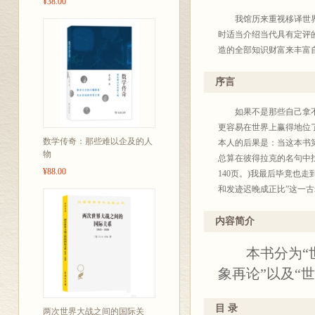
¥38.00
我馆历来重视移译世界各
时适当介绍当代具有定评
造的全部知识财富来丰富
学人所熟知，毋需赘述。
查考，又利于文化积累。为
序言
2004年底出版至四百
体例也不完全统一，凡是
如果不是那些自己拿不出
析态度去研读这些著作，
更容易在世界上赢得地位
数学传奇：那些难以企及的人
界、著译界给我们批评、
本人的后果是：当这本书
物
总算在彼得拉克的名句中
¥88.00
商务
140页。)我最后毕竟也
2003年10月
和发迹迟晚成正比”这一
读者将看到第二版所有的
第二版一样排印，就会多出
内容简介
在本书第二版问世七年之
本书分为“世界
的，补充我那哲学已有了
将就利用当时可能的条件
象再论”以及“
加》第二卷中可以看到的
目 录
两次世界大战之间的国际关
1859年9月于美因河畔