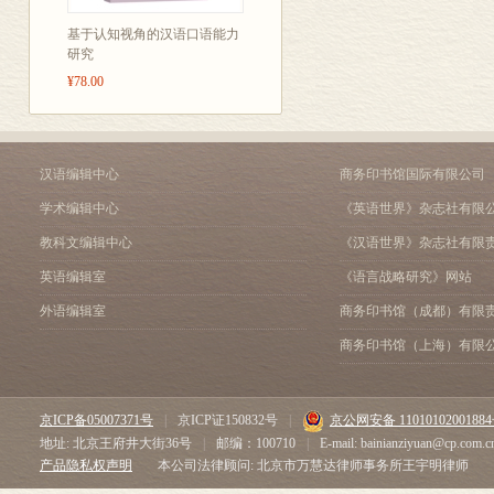
部分章节后还
基于认知视角的汉语口语能力
2000-45
研究
的实用性。部
¥78.00
行介绍。
汉语编辑中心
商务印书馆国际有限公司
学术编辑中心
《英语世界》杂志社有限
教科文编辑中心
《汉语世界》杂志社有限
英语编辑室
《语言战略研究》网站
外语编辑室
商务印书馆（成都）有限
商务印书馆（上海）有限
京ICP备05007371号
|
京ICP证150832号
|
京公网安备 1101010200188
地址: 北京王府井大街36号
|
邮编：100710
|
E-mail: bainianziyuan@cp.com.c
产品隐私权声明
本公司法律顾问: 北京市万慧达律师事务所王宇明律师