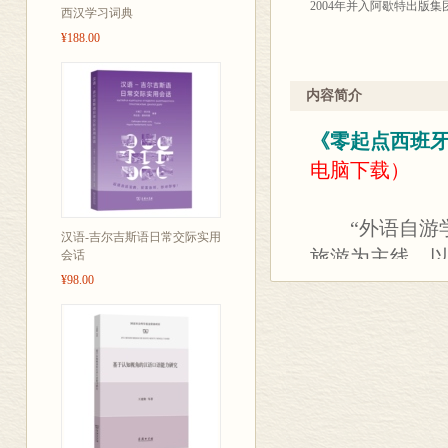
肴的好机会。
2004年并入阿歇特出版集
西汉学习词典
本丛书还精心配备了录音
¥188.00
居民顺畅交流，更加轻松
最后，本次引进时，我们
限，不当之处，还请各位
内容简介
《零起点西班
电脑下载）
“外语自游学
汉语-吉尔吉斯语日常交际实用
旅游为主线，
会话
¥98.00
计小巧，方便
系列丛书内容
的语音、语言基
旅游出行的方
方式、常见用