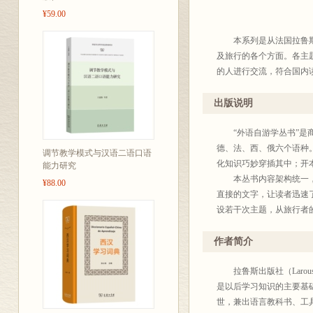
¥59.00
本系列是从法国拉鲁斯出
及旅行的各个方面。各主
的人进行交流，符合国内
本系列开本小巧，便于
出版说明
“外语自游学丛书”是商务
德、法、西、俄六个语种
调节教学模式与汉语二语口语
化知识巧妙穿插其中；开
能力研究
本丛书内容架构统一，分
¥88.00
直接的文字，让读者迅速
设若干次主题，从旅行者
实用的词汇及句型，让读
目，帮助读者更好地理解当
作者简介
日信息及相关实用信息，
介绍。
拉鲁斯出版社（Larouss
本丛书注意突出各语种的
是以后学习知识的主要基
语言的同时，深刻感受各
世，兼出语言教科书、工