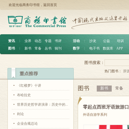
欢迎光临商务印书馆，
返回首页
资讯
︱
业界
动态
专题
书评
活动
︱
沙龙
公益
培训
图书
︱
新书
常备
丛书
辑刊
数字
︱
电子书
数据库
APP
图书搜索：
热门图书：
辞
《红楼梦》十讲
图书
新书
常备
布哈拉史
世界历史哲学讲演录：历史中的...
零起点西班牙语旅游
利论
外语自游学系列
企业合规总论