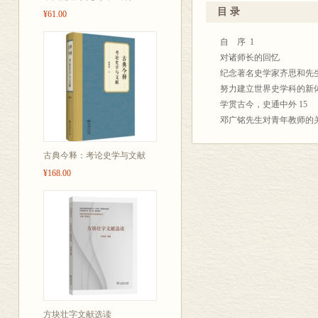
目 录
¥61.00
自 序 1
对诸师长的回忆
纪念著名史学家齐思和先生
努力建立世界史学科的新体
学贯古今，史通中外 15
邓广铭先生对青年教师的关
学习雷海宗先生的宏观世界
忆齐思和先生 35
古典今释：考论史学与文献
怀念林志纯先生 42
¥168.00
邓广铭先生往事杂忆 48
我所知道的周一良先生的几
吴于廑先生学术思想点滴回
追忆杨人楩先生 62
追忆汪篯先生 67
在文研院召开的张政烺先生
翦伯赞同志诞辰120周年
暨《中国史纲要》出版55
感念张芝联先生 81
方块壮字文献选读