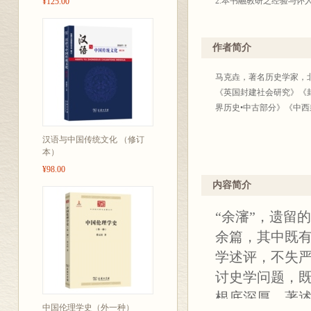
2.本书融教研之经验与
¥125.00
作者简介
马克垚，著名历史学家，
《英国封建社会研究》《
界历史•中古部分》《中
汉语与中国传统文化 （修订
本）
¥98.00
内容简介
“余瀋”，遗留
余篇，其中既
学述评，不失
讨史学问题，
根底深厚、著
中国伦理学史（外一种）