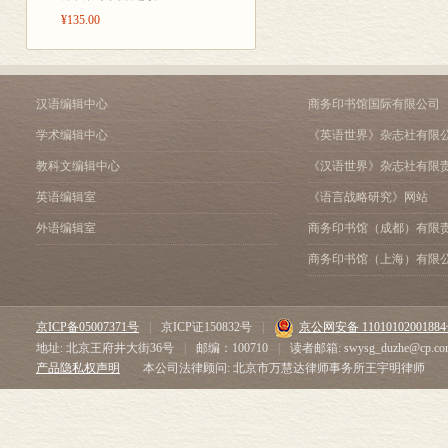
¥135.00
序 言
《教会法研究——历史与理
《资本主义的起源——比较
《封建社会》序 93
汉语编辑中心
商务印书馆国际有限公司
《罗马共和宪政研究》序 1
学术编辑中心
《英语世界》杂志社有限
《罗马—拜占庭经济史》序 
《中世纪英国财政史研究》序
教科文编辑中心
《汉语世界》杂志社有限
《分化与突破——14—16
英语编辑室
《语言战略研究》网站
《近现代英国农业资本主
——农业与农民现代化的
外语编辑室
商务印书馆（成都）有限
《希腊古代经济史》序 12
商务印书馆（上海）有限
《中古英国庄园制度与乡村
《在专制与宪政之间
——亨利三世时代的英国
京ICP备05007371号
|
京ICP证150832号
|
京公网安备 1101010200188
《中西中古税制比较研究》序
地址: 北京王府井大街36号
|
邮编：100710
|
读者邮箱: swysg_duzhe@cp.co
《何为封建主义》序 146
产品隐私权声明
本公司法律顾问: 北京市万慧达律师事务所王宇明律师
《英国“宪政王权”论稿
——从〈大宪章〉到“玫瑰
《中西文化关系通史》序 1