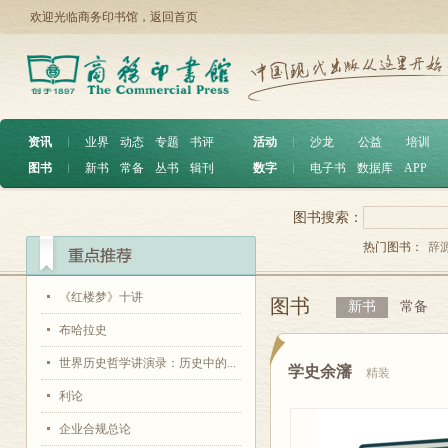
欢迎光临商务印书馆，
返回首页
资讯
︱
业界
动态
专题
书评
活动
︱
沙龙
公益
培训
图书
︱
新书
常备
丛书
辑刊
数字
︱
电子书
数据库
APP
图书搜索：
热门图书：
辞
《红楼梦》十讲
图书
新书
常备
布哈拉史
世界历史哲学讲演录：历史中的...
学史余瀋
精装
利论
企业合规总论