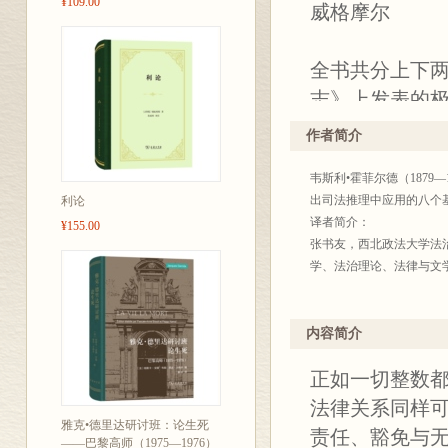
¥109.00
威格摩尔
全书共分上下两
志》上发表的
了介绍，具体
作者简介
实、对物权并非
韦斯利•霍菲尔德（187
区别于因其受
出司法推理中应用的八个
利论
一名分析法学
译者简介：
¥155.00
身已堪令人心
张书友，西北政法大学法
学、法治理论、法律与文
而又确定地找
内容简介
正如一切整数
法律关系同样
雅克•德里达研讨班：论生死
责任、豁免与无
——巴黎高师（1975—1976）