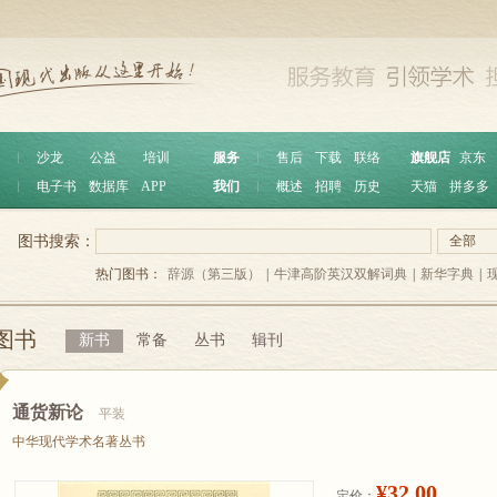
︱
沙龙
公益
培训
服务
︱
售后
下载
联络
旗舰店
京东
︱
电子书
数据库
APP
我们
︱
概述
招聘
历史
天猫
拼多多
图书搜索：
全部
热门图书：
辞源（第三版）
|
牛津高阶英汉双解词典
|
新华字典
|
图书
新书
常备
丛书
辑刊
通货新论
平装
中华现代学术名著丛书
¥32.00
定价：