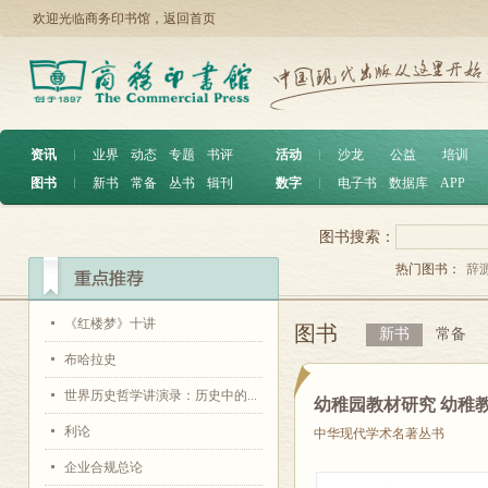
欢迎光临商务印书馆，
返回首页
资讯
︱
业界
动态
专题
书评
活动
︱
沙龙
公益
培训
图书
︱
新书
常备
丛书
辑刊
数字
︱
电子书
数据库
APP
图书搜索：
热门图书：
辞
《红楼梦》十讲
图书
新书
常备
布哈拉史
世界历史哲学讲演录：历史中的...
幼稚园教材研究 幼稚
利论
中华现代学术名著丛书
企业合规总论