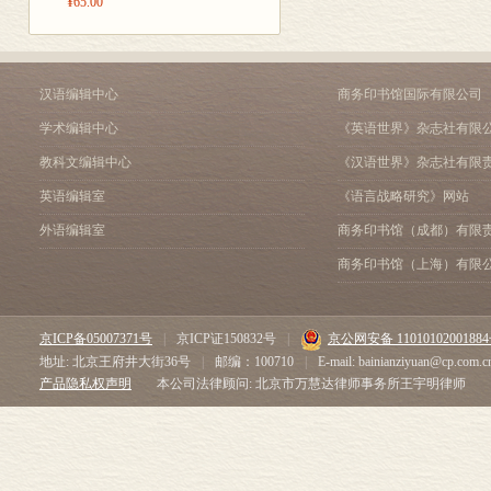
¥65.00
汉语编辑中心
商务印书馆国际有限公司
学术编辑中心
《英语世界》杂志社有限
教科文编辑中心
《汉语世界》杂志社有限
英语编辑室
《语言战略研究》网站
外语编辑室
商务印书馆（成都）有限
商务印书馆（上海）有限
京ICP备05007371号
|
京ICP证150832号
|
京公网安备 1101010200188
地址: 北京王府井大街36号
|
邮编：100710
|
E-mail: bainianziyuan@cp.com.c
产品隐私权声明
本公司法律顾问: 北京市万慧达律师事务所王宇明律师