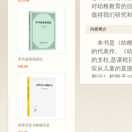
¥155.00
对幼稚教育的
值得我们研究
内容简介
本书是《幼稚
的代表作。《幼
的支柱,是课程
罗马盛衰原因论
¥46.00
应从儿童的直接
新论》初版于1
及当时的派别
两本书中,他鲜
国的”幼儿教育
准”。
世界历史与救赎历史