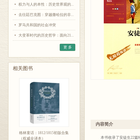
权力与人的本性：历史世界观的...
去往廷巴克图：穿越撒哈拉的非...
罗马共和国的社会冲突
大变革时代的历史哲学：面向21...
更 多
相关图书
内容简介
格林童话：1812/1815初版合集
本书收录了安徒生22篇
（权威全译本）