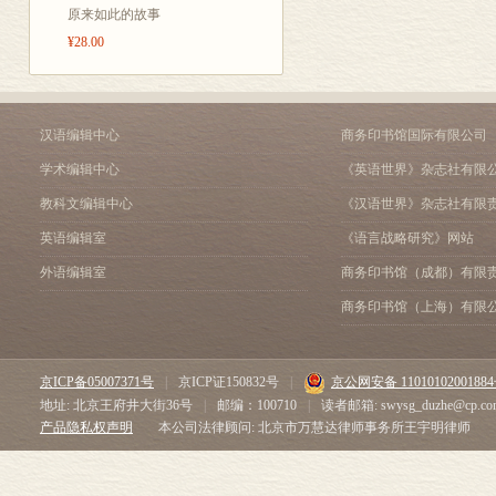
原来如此的故事
¥28.00
汉语编辑中心
商务印书馆国际有限公司
学术编辑中心
《英语世界》杂志社有限
教科文编辑中心
《汉语世界》杂志社有限
英语编辑室
《语言战略研究》网站
外语编辑室
商务印书馆（成都）有限
商务印书馆（上海）有限
京ICP备05007371号
|
京ICP证150832号
|
京公网安备 1101010200188
地址: 北京王府井大街36号
|
邮编：100710
|
读者邮箱: swysg_duzhe@cp.co
产品隐私权声明
本公司法律顾问: 北京市万慧达律师事务所王宇明律师