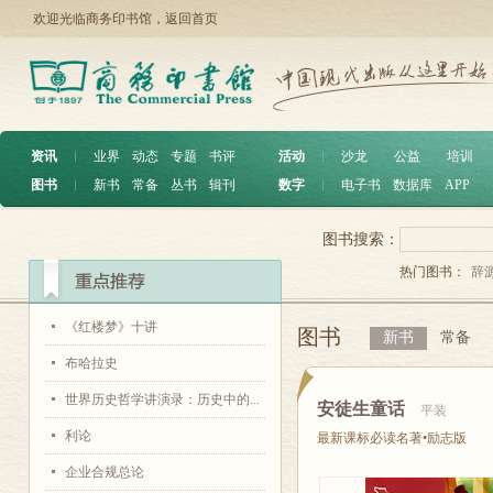
欢迎光临商务印书馆，
返回首页
资讯
︱
业界
动态
专题
书评
活动
︱
沙龙
公益
培训
图书
︱
新书
常备
丛书
辑刊
数字
︱
电子书
数据库
APP
图书搜索：
热门图书：
辞
《红楼梦》十讲
图书
新书
常备
布哈拉史
世界历史哲学讲演录：历史中的...
安徒生童话
平装
利论
最新课标必读名著•励志版
企业合规总论