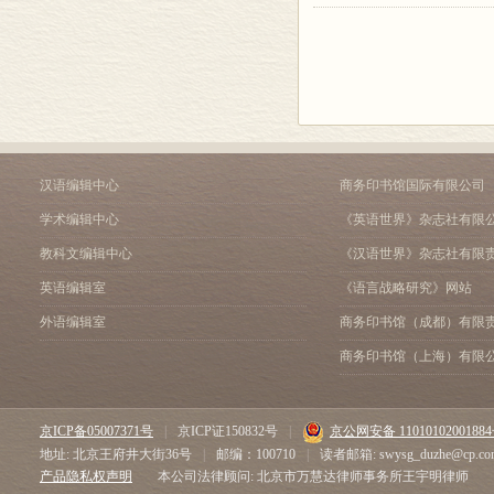
汉语编辑中心
商务印书馆国际有限公司
学术编辑中心
《英语世界》杂志社有限
教科文编辑中心
《汉语世界》杂志社有限
英语编辑室
《语言战略研究》网站
外语编辑室
商务印书馆（成都）有限
商务印书馆（上海）有限
京ICP备05007371号
|
京ICP证150832号
|
京公网安备 1101010200188
地址: 北京王府井大街36号
|
邮编：100710
|
读者邮箱: swysg_duzhe@cp.co
产品隐私权声明
本公司法律顾问: 北京市万慧达律师事务所王宇明律师