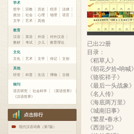
学术
哲学
宗教
历史
经济
法律
政治
社会
心理
地理
语言
文学
艺术
其他
教育
汉语
英语
外语
对外汉语
教材
考试
少儿
教育理论
已出22册
目录：
文化
文化
艺术
文学
传记
文创
《稻草人》
《朝花夕拾•呐喊
其他
经管
科普
生活
博物
古籍
《骆驼祥子》
辑刊
《最后一头战象
语言研究
社会科学
《英语世界》
《名人传》
《汉语世界》
《海底两万里》
《城南旧事》
《繁星•春水》
《西游记》
1
现代汉语词典（第7版）