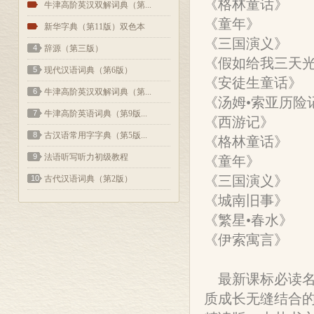
《格林童话》
2
牛津高阶英汉双解词典（第...
《童年》
3
新华字典（第11版）双色本
《三国演义》
4
辞源（第三版）
《假如给我三天
5
现代汉语词典（第6版）
《安徒生童话》
6
牛津高阶英汉双解词典（第...
《汤姆•索亚历险
7
牛津高阶英语词典（第9版...
《西游记》
8
古汉语常用字字典（第5版...
《格林童话》
9
法语听写听力初级教程
《童年》
《三国演义》
10
古代汉语词典（第2版）
《城南旧事》
《繁星•春水》
《伊索寓言》
最新课标必读名
质成长无缝结合