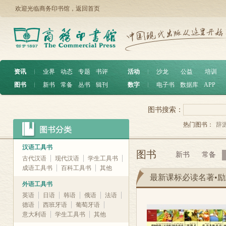
欢迎光临商务印书馆，
返回首页
资讯
︱
业界
动态
专题
书评
活动
︱
沙龙
公益
培训
图书
︱
新书
常备
丛书
辑刊
数字
︱
电子书
数据库
APP
图书搜索：
热门图书：
辞
汉语工具书
图书
新书
常备
古代汉语
现代汉语
学生工具书
成语工具书
百科工具书
其他
最新课标必读名著•
外语工具书
英语
日语
韩语
俄语
法语
德语
西班牙语
葡萄牙语
意大利语
学生工具书
其他