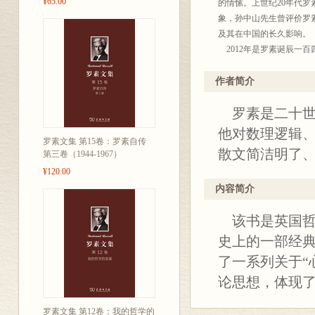
¥65.00
的情愫。上世纪20年代
象，孙中山先生曾评价罗
及其在中国的长久影响。
2012年是罗素诞辰一
集》。此文集收录了40
著作12部，演讲集和自
作者简介
商务印书馆的译著素以译
罗素是二十世
商务印书馆众多译者和编
他对数理逻辑
罗素文集 第15卷：罗素自传
散文简洁明了
第三卷（1944-1967）
¥120.00
内容简介
该书是英国哲学
史上的一部经典
了一系列关于“
论思想，体现
罗素文集 第12卷：我的哲学的