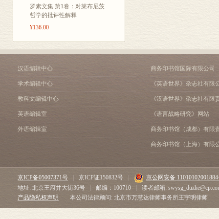
罗素文集 第1卷：对莱布尼茨
哲学的批评性解释
¥136.00
汉语编辑中心
商务印书馆国际有限公司
学术编辑中心
《英语世界》杂志社有限
教科文编辑中心
《汉语世界》杂志社有限
英语编辑室
《语言战略研究》网站
外语编辑室
商务印书馆（成都）有限
商务印书馆（上海）有限
京ICP备05007371号
|
京ICP证150832号
|
京公网安备 1101010200188
地址: 北京王府井大街36号
|
邮编：100710
|
读者邮箱: swysg_duzhe@cp.co
产品隐私权声明
本公司法律顾问: 北京市万慧达律师事务所王宇明律师