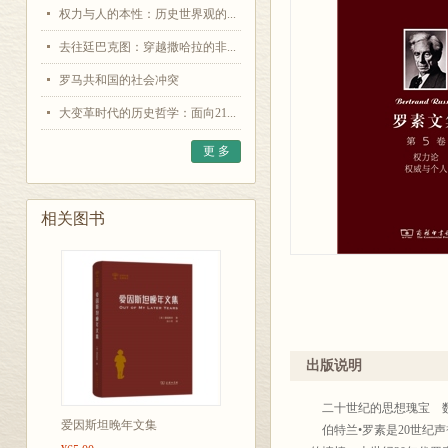
权力与人的本性：历史世界观的...
去往廷巴克图：穿越撒哈拉的非...
罗马共和国的社会冲突
大变革时代的历史哲学：面向21...
更 多
相关图书
出版说明
二十世纪的思想瑰宝 
爱因斯坦晚年文集
伯特兰•罗素是20世纪