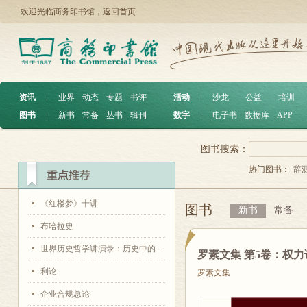
欢迎光临商务印书馆，
返回首页
资讯
︱
业界
动态
专题
书评
活动
︱
沙龙
公益
培训
图书
︱
新书
常备
丛书
辑刊
数字
︱
电子书
数据库
APP
图书搜索：
热门图书：
辞
《红楼梦》十讲
图书
新书
常备
布哈拉史
世界历史哲学讲演录：历史中的...
罗素文集 第5卷：权力
利论
罗素文集
企业合规总论