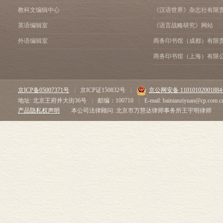
教科文编辑中心
《汉语世界》杂志社有限
英语编辑室
《语言战略研究》网站
外语编辑室
商务印书馆（成都）有限
商务印书馆（上海）有限
京ICP备05007371号
|
京ICP证150832号
|
京公网安备 1101010200188
地址: 北京王府井大街36号
|
邮编：100710
|
E-mail: bainianziyuan@cp.com.c
产品隐私权声明
本公司法律顾问: 北京市万慧达律师事务所王宇明律师