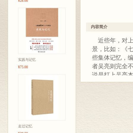
¥28.00
内容简介
近些年，对上
景，比如：《
些集体记忆，
实践与记忆
者吴亮则完全
¥75.00
说是打上吴亮
片。也恰恰是这
写者更具价值
的亲历者与参
本书由两部分
小纪事》。 《
者亲见、亲闻
走过记忆