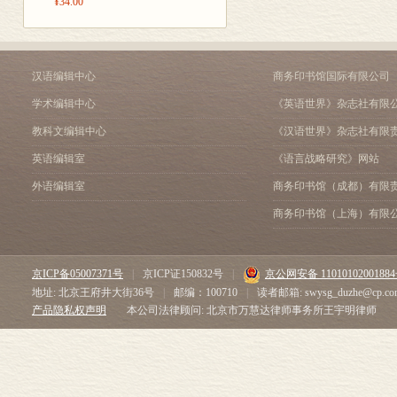
¥34.00
汉语编辑中心
商务印书馆国际有限公司
学术编辑中心
《英语世界》杂志社有限
教科文编辑中心
《汉语世界》杂志社有限
英语编辑室
《语言战略研究》网站
外语编辑室
商务印书馆（成都）有限
商务印书馆（上海）有限
京ICP备05007371号
|
京ICP证150832号
|
京公网安备 1101010200188
地址: 北京王府井大街36号
|
邮编：100710
|
读者邮箱: swysg_duzhe@cp.co
产品隐私权声明
本公司法律顾问: 北京市万慧达律师事务所王宇明律师