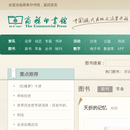
欢迎光临商务印书馆，
返回首页
资讯
︱
业界
动态
专题
书评
活动
︱
沙龙
公益
培训
图书
︱
新书
常备
丛书
辑刊
数字
︱
电子书
数据库
APP
图书搜索：
热门图书：
辞
《红楼梦》十讲
图书
新书
常备
布哈拉史
世界历史哲学讲演录：历史中的...
夭折的记忆
精装
利论
企业合规总论