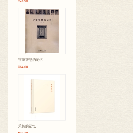
¥28.00
般的记述，折
界的人和事，
度和脉搏。细
意图。
守望智慧的记忆
¥64.00
夭折的记忆