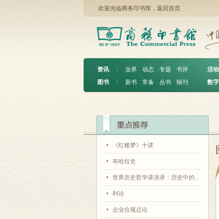
欢迎光临商务印书馆，
返回首页
资讯
︱
业界
动态
专题
书评
活动
图书
︱
新书
常备
丛书
辑刊
数字
《红楼梦》十讲
布哈拉史
世界历史哲学讲演录：历史中的...
利论
企业合规总论