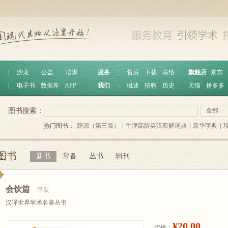
︱
沙龙
公益
培训
服务
︱
售后
下载
联络
旗舰店
京东
︱
电子书
数据库
APP
我们
︱
概述
招聘
历史
天猫
拼多多
图书搜索：
全部
热门图书：
辞源（第三版）
|
牛津高阶英汉双解词典
|
新华字典
|
图书
新书
常备
丛书
辑刊
会饮篇
平装
汉译世界学术名著丛书
¥20.00
定价：