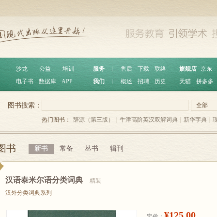
︱
沙龙
公益
培训
服务
︱
售后
下载
联络
旗舰店
京东
︱
电子书
数据库
APP
我们
︱
概述
招聘
历史
天猫
拼多多
图书搜索：
全部
热门图书：
辞源（第三版）
|
牛津高阶英汉双解词典
|
新华字典
|
图书
新书
常备
丛书
辑刊
汉语泰米尔语分类词典
精装
汉外分类词典系列
¥125.00
定价：