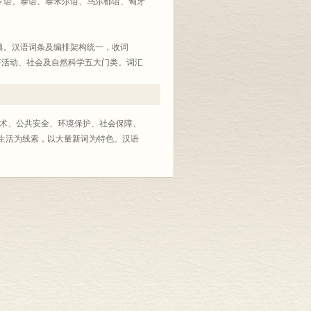
罗语、泰语、泰米尔语、乌尔都语、匈牙
。汉语词条及编排架构统一，收词
经济活动、社会及自然科学五大门类。词汇
语词条全部加注汉语拼音。词典后附有全
艺术、公共安全、环境保护、社会保障、
常生活为线索，以大量新词为特色。汉语
：中国的家庭亲属关系、饮食文化、文
。
、传统宗教（佛教、道教）、中国作家及
的中国传统文化长卷，以浓郁的特色向世
、外交、经济、工农业置于首要地位，
第一部分即为日常生活，内含“住房租
行、医药卫生和常识”，其中收录的餐饮