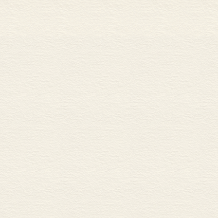
<b>内容与时俱进</b>
以大量新事物、新词汇为特色，由浅入深、从日常到专业，充分反映了观念
会保障部分包含 “养老、失业、医疗、劳动保护、福利机构、灾害与救助”等内
务、物流”等篇章，这些都是传统分类词典未收录的项目。本系列词典还收录“
薪假期、贴牌、物流、金砖国家、山寨版、PM2.5、可吸入颗粒、霾、3G 手
博、摇号、限行、92 号汽油、小时工、月嫂、精算师、新农保、土地流转、
尿裤、理财账户”等日常生活中常用的新词。
<b>角度新颖独特</b>
传统分类词典往往从专业的角度收词，即使收录日常生活词汇也往往隐没在
实际使用出发，例如银行业务，收入“账户、存折、密码、自动提款机、活期、
行个人业务的必备词汇；住房和装修板块更摆脱了专业的术语和框架，收录的
<b>首次尝试全媒体出版</b>
本项目大胆引入了全媒体出版的理念，在纸质辞书出版的同时推出数字版，
一套全新的运作方式。和纸质版同时推出的有iPad 及iPad mini app，ibooks epu
括手机在内的任何支持上述应用的阅读终端，真正实现了各种出版形式全部打
例。
双语工具书是国家之间经济和文化交流的基础工程，此次18 种小语种整体