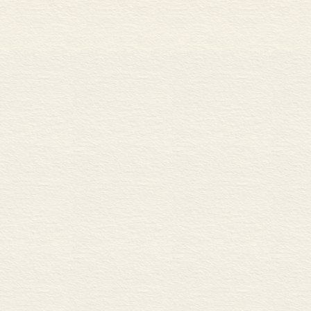
和语汇飞速变化的时代特征。例如，社
容，专门设立“网购、环境保护、会展会
高铁、公积金贷款、萌、闪婚、粉丝、带
机、漫游、蓝牙、夸克、B2B、博客、微
上访、维稳、廉租房、钉子户、拆迁、纸
专业词汇中。而本系列词典更多从个人
定期、利率、挂失、对帐单”等，注重银
大多是普通业主耳熟能详的词汇。
注重多种媒体手段的有机结合，摸索出
b电子书，kindle mobi 电子书，可以对接包
通的模式，相信这在国内辞书界尚属首
推出，对增强中国文化软实力、推动中