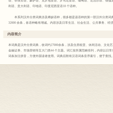
语、菲律宾语、豪萨语、克罗地亚语、罗马尼亚语、缅甸语、尼泊尔语、僧伽
利语、意大利语、印地语、印度尼西亚语18 个语种。
本系列汉外分类词典涉及稀缺语种，很多都是该语种的第一部汉外分类词典
32000 余条，各语种略有增减。内容涉及日常生活、社会生活、公共事务、
按所属范畴排列，既便于查找，也为读者提供了一个较为全面的知识系统。汉
部汉语词条按音序排列的页码索引，兼备汉外双语辞书的功能。
内容简介
除此之外，这套辞书的内容具有以下特点：
本词典是汉外分类词典，收词约27000余条，涉及住房租赁、休闲活动、文化
<b>传播中国文化</b>
金融证券、市场营销等五大门类44 个主题。词汇按所属范畴排列，内容以日
在日常生活的衣食住行之外，本系列词典还收录了有中国特色的内容，例如
词条加注拼音，方便外国读者使用。词典后附有汉语词条音序索引，便于查找
物收藏、中医中药、戏曲曲艺、书法绘画、武术、传统节日、婚丧嫁娶等民俗
作品、全国重点旅游景点、汉语量词、时间表达等，这些板块交织成一幅绚丽
人展示光辉灿烂的中国文化。
<b>编排顺序科学</b>
本系列分类词典与传统分类词典迥异。传统的分类词典将政治、军事、法律
日常生活退居后位。而本套分类词典突出实用，以日常生活为主线，比如开篇
赁、家居、餐饮、购物、休闲旅游、美容美发、邮政通讯、储蓄理财、交通出
和医疗词汇尤其丰富。