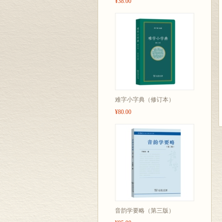
¥38.00
难字小字典（修订本）
¥80.00
音韵学要略（第三版）