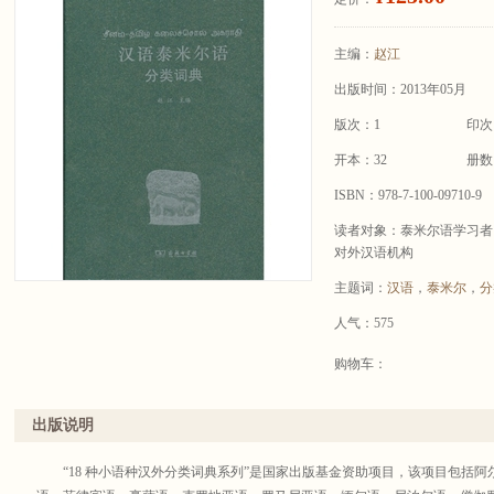
主编：
赵江
出版时间：2013年05月
版次：1
印次
开本：32
册数
ISBN：978-7-100-09710-9
读者对象：泰米尔语学习者
对外汉语机构
主题词：
汉语
，
泰米尔
，
分
人气：575
购物车：
出版说明
“18 种小语种汉外分类词典系列”是国家出版基金资助项目，该项目包括阿