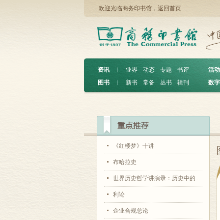
欢迎光临商务印书馆，
返回首页
资讯
︱
业界
动态
专题
书评
活动
图书
︱
新书
常备
丛书
辑刊
数字
《红楼梦》十讲
布哈拉史
世界历史哲学讲演录：历史中的...
利论
企业合规总论