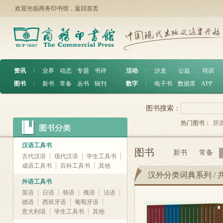
欢迎光临商务印书馆，
返回首页
资讯
︱
业界
动态
专题
书评
活动
︱
沙龙
公益
培训
图书
︱
新书
常备
丛书
辑刊
数字
︱
电子书
数据库
APP
图书搜索：
热门图书：
辞
汉语工具书
图书
新书
常备
古代汉语
现代汉语
学生工具书
成语工具书
百科工具书
其他
汉外分类词典系列 / 共
外语工具书
英语
日语
韩语
俄语
法语
德语
西班牙语
葡萄牙语
意大利语
学生工具书
其他