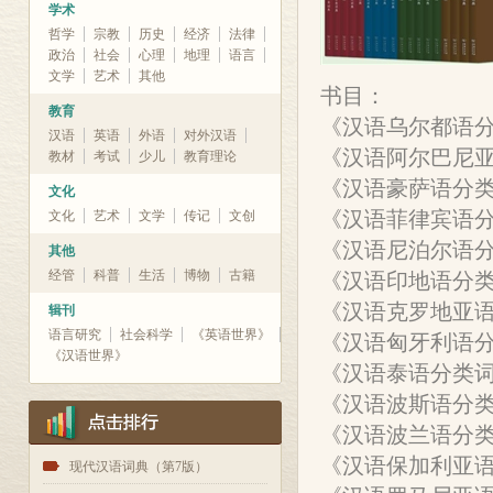
学术
哲学
宗教
历史
经济
法律
政治
社会
心理
地理
语言
文学
艺术
其他
书目：
教育
《汉语乌尔都语
汉语
英语
外语
对外汉语
《汉语阿尔巴尼
教材
考试
少儿
教育理论
《汉语豪萨语分
文化
《汉语菲律宾语
文化
艺术
文学
传记
文创
《汉语尼泊尔语
其他
经管
科普
生活
博物
古籍
《汉语印地语分
《汉语克罗地亚
辑刊
语言研究
社会科学
《英语世界》
《汉语匈牙利语
《汉语世界》
《汉语泰语分类
《汉语波斯语分
《汉语波兰语分
《汉语保加利亚
1
现代汉语词典（第7版）