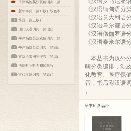
《汉语罗马尼亚
2
牛津高阶英汉双解词典（第...
《汉语缅甸语分
3
新华字典（第11版）双色本
《汉语意大利语
4
辞源（第三版）
《汉语乌尔都语
5
现代汉语词典（第6版）
《汉语僧伽罗语
6
牛津高阶英汉双解词典（第...
《汉语泰米尔语
7
牛津高阶英语词典（第9版...
8
古汉语常用字字典（第5版...
本丛书为汉外分类
畴分类编排，涉
9
法语听写听力初级教程
化教育、医疗保
10
古代汉语词典（第2版）
音，书后附汉语
。
丛书所含品种