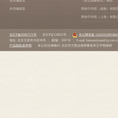
英语编辑室
《语言战略研究》网站
外语编辑室
商务印书馆（成都）有限
商务印书馆（上海）有限
京ICP备05007371号
|
京ICP证150832号
|
京公网安备 1101010200188
地址: 北京王府井大街36号
|
邮编：100710
|
E-mail: bainianziyuan@cp.com.c
产品隐私权声明
本公司法律顾问: 北京市万慧达律师事务所王宇明律师