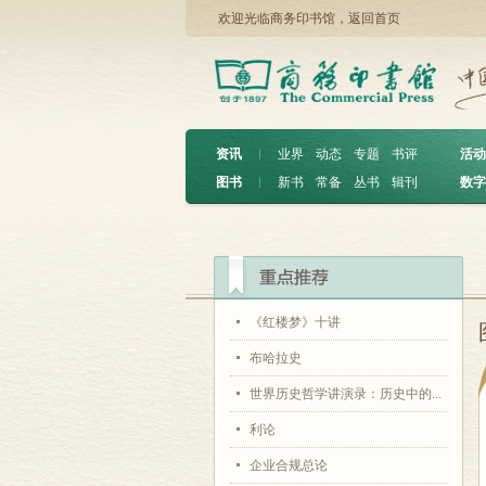
欢迎光临商务印书馆，
返回首页
资讯
︱
业界
动态
专题
书评
活动
图书
︱
新书
常备
丛书
辑刊
数字
《红楼梦》十讲
布哈拉史
世界历史哲学讲演录：历史中的...
利论
企业合规总论