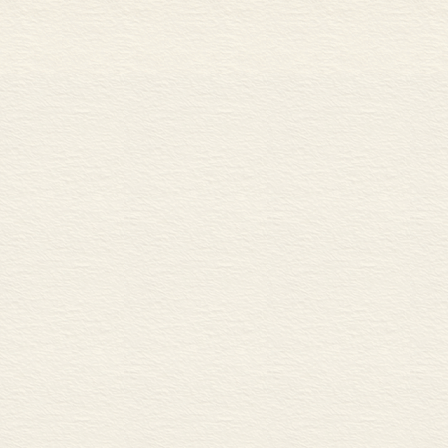
伦敦所藏敦煌卷子经眼目录
记伦敦所藏的敦煌俗文学
龟兹苏祗婆琵琶七调考原
论唐代佛曲
唐代俗讲考
西征小记
两关杂考
莫高、榆林二窟杂考
罗叔言僻《补唐书张议潮传》补正
记敦煌石室出晋天福十年写本《寿昌县地境》