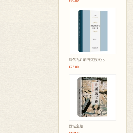
¥76.00
唐代九姓胡与突厥文化
¥75.00
西域宝藏