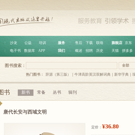
︱
沙龙
公益
培训
服务
︱
售后
下载
联络
旗舰店
京东
︱
电子书
数据库
APP
我们
︱
概述
招聘
历史
天猫
拼多多
图书搜索：
全部
热门图书：
辞源（第三版）
|
牛津高阶英汉双解词典
|
新华字典
|
图书
新书
常备
丛书
辑刊
唐代长安与西域文明
¥36.80
定价：