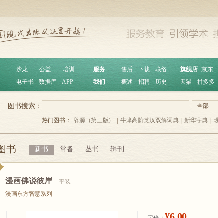
︱
沙龙
公益
培训
服务
︱
售后
下载
联络
旗舰店
京东
︱
电子书
数据库
APP
我们
︱
概述
招聘
历史
天猫
拼多多
图书搜索：
全部
热门图书：
辞源（第三版）
|
牛津高阶英汉双解词典
|
新华字典
|
图书
新书
常备
丛书
辑刊
漫画佛说彼岸
平装
漫画东方智慧系列
¥6.00
定价：