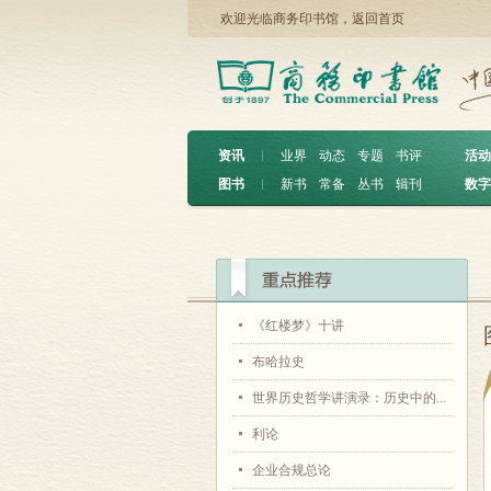
欢迎光临商务印书馆，
返回首页
资讯
︱
业界
动态
专题
书评
活动
图书
︱
新书
常备
丛书
辑刊
数字
《红楼梦》十讲
布哈拉史
世界历史哲学讲演录：历史中的...
利论
企业合规总论