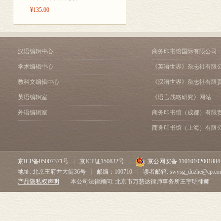
¥135.00
汉语编辑中心
商务印书馆国际有限公司
学术编辑中心
《英语世界》杂志社有限
教科文编辑中心
《汉语世界》杂志社有限
英语编辑室
《语言战略研究》网站
外语编辑室
商务印书馆（成都）有限
商务印书馆（上海）有限
京ICP备05007371号
|
京ICP证150832号
|
京公网安备 1101010200188
地址: 北京王府井大街36号
|
邮编：100710
|
读者邮箱: swysg_duzhe@cp.co
产品隐私权声明
本公司法律顾问: 北京市万慧达律师事务所王宇明律师