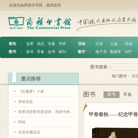
欢迎光临商务印书馆，
返回首页
资讯
︱
业界
动态
专题
书评
活动
︱
沙龙
公益
培训
图书
︱
新书
常备
丛书
辑刊
数字
︱
电子书
数据库
APP
图书搜索：
热门图书：
辞
《红楼梦》十讲
图书
新书
常备
布哈拉史
世界历史哲学讲演录：历史中的...
甲骨春秋——纪念甲
利论
企业合规总论