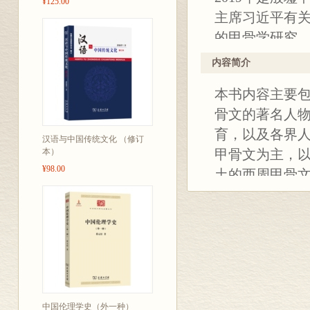
¥125.00
主席习近平有
的甲骨学研究
书，可以对甲
内容简介
面和清晰的认
本书内容主要
骨文的著名人
育，以及各界
汉语与中国传统文化 （修订
本）
甲骨文为主，
¥98.00
土的西周甲骨
主要成果，涵
史等领域。尽量
发现、重大事
式，再现甲骨
景，反映甲骨
习研究提供有
中国伦理学史（外一种）