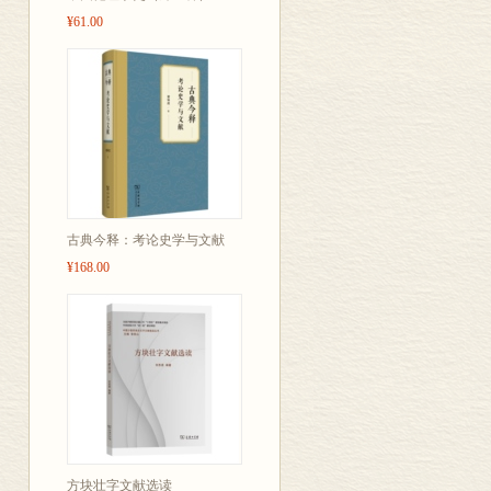
字精炼、准确
¥61.00
古典今释：考论史学与文献
¥168.00
方块壮字文献选读