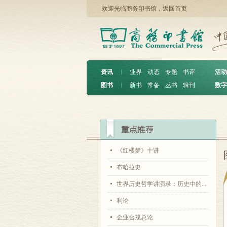
欢迎光临商务印书馆，
返回首页
资讯
︱
业界
动态
专题
书评
活动
图书
︱
新书
常备
丛书
辑刊
数字
《红楼梦》十讲
布哈拉史
世界历史哲学讲演录：历史中的...
利论
企业合规总论