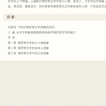
本书分上下两编。上编探讨俄罗斯文学中的小人物、多余人、少女等文学形象
金、果戈理、屠格涅夫、托尔斯泰等俄罗斯天才作家的创作心理、个性及其艺
目 录
代前言 19世纪俄罗斯文学高峰的启示
上 编 从文学形象画廊的新视角探寻俄罗斯文学的魅力
导 语
第一章 俄罗斯文学的小人物形象
第二章 俄罗斯文学的多余人形象
第三章 俄罗斯文学中的少女形象
第四章 俄罗斯文学中宗教蕴含类的文学形象
下 编 从作家个性心理的新视角探寻俄罗斯文学的魅力
导 语
第一章 普希金：创作个性和艺术思维特征
第二章 果戈理：气质、生命力和创作
第三章 屠格涅夫：特殊音调和特殊构造的喉咙
第四章 陀思妥耶夫斯基：探索人类心灵奥秘的艺术
第五章 托尔斯泰：情感的世界
第六章 契诃夫：童年经验、客观性和分析型艺术思维
后 记