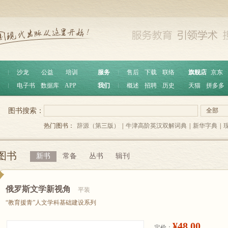
︱
沙龙
公益
培训
服务
︱
售后
下载
联络
旗舰店
京东
︱
电子书
数据库
APP
我们
︱
概述
招聘
历史
天猫
拼多多
图书搜索：
全部
热门图书：
辞源（第三版）
|
牛津高阶英汉双解词典
|
新华字典
|
图书
新书
常备
丛书
辑刊
俄罗斯文学新视角
平装
“教育援青”人文学科基础建设系列
¥48.00
定价：