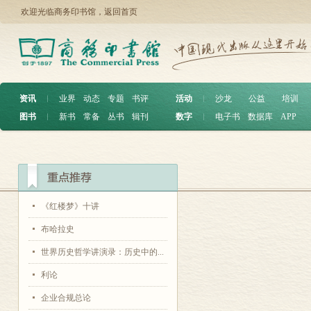
欢迎光临商务印书馆，
返回首页
资讯
︱
业界
动态
专题
书评
活动
︱
沙龙
公益
培训
图书
︱
新书
常备
丛书
辑刊
数字
︱
电子书
数据库
APP
《红楼梦》十讲
布哈拉史
世界历史哲学讲演录：历史中的...
利论
企业合规总论