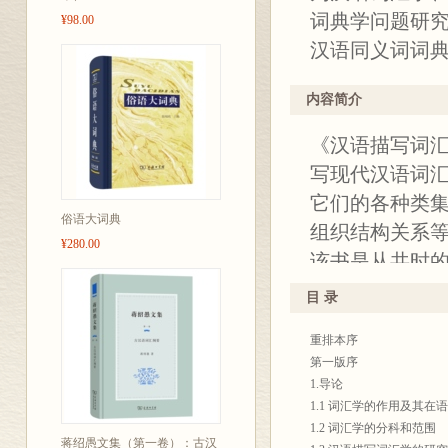
词典学问题研
¥98.00
汉语同义词词
内容简介
《汉语描写词
写现代汉语词
它们的各种类
俗语大词典
组织结构关系
¥280.00
该书是从共时
汇进行全面研
目 录
汉语词汇范围
重排本序
探讨了现代汉
第一版序
以及词汇的结
1.导论
人学习汉语尤
1.1 词汇学的作用及其在
1.2 词汇学的分科和范围
助。
蒋绍愚文集（第一卷）：古汉