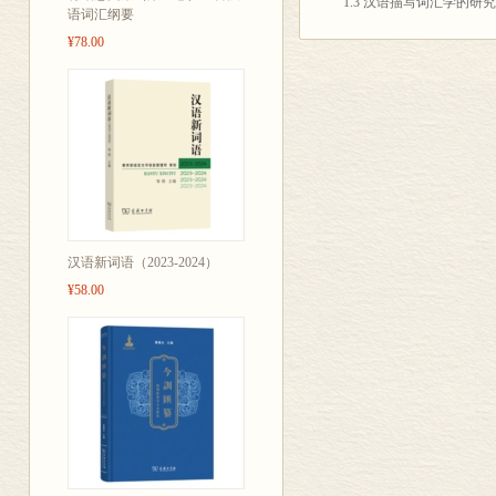
1.3 汉语描写词汇学的研
语词汇纲要
2.词汇的构成单位（上）
¥78.00
2.1 词汇和语汇
2.2 确定词汇构成单位的
2.3 现代汉语的两类词汇
2.4 词和词位
2.5 如何确定现代汉语的
2.6 现代汉语的词同构
2.7 词的语法变体、词
3.词汇的构成单位（中）
3.1 词素和语素
汉语新词语（2023-2024）
3.2 现代汉语的词的基本
¥58.00
3.3 词的特殊结构方式
3.4 造词法
4.词汇的构成单位（下）
4.1 熟语及其两大类别
4.2 现代汉语成语，它的
4.3 惯用语
4.4 歇后语及其同民族共
4.5 专门用语和专名语
4.6 准固定语