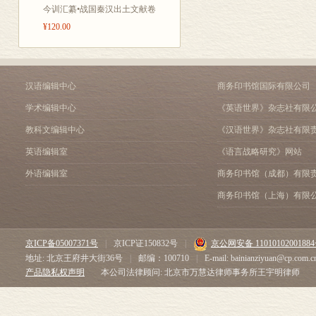
今训汇纂•战国秦汉出土文献卷
4.7 关于俚语、俗语（俗
¥120.00
4.8 现代汉语的idioms-习
5.词和固定语的形式
5.1 语音形式和结构形式
5.2 单音词，多音词，四
汉语编辑中心
商务印书馆国际有限公司
5.3 词语的同音现象
5.4 词的结构和固定语的
学术编辑中心
《英语世界》杂志社有限
6.词和固定语的意义
教科文编辑中心
《汉语世界》杂志社有限
6.1 词义和固定语的意义
6.2 理性意义和感性意义
英语编辑室
《语言战略研究》网站
6.3 多种多样的表达色彩
外语编辑室
商务印书馆（成都）有限
6.4 关于词语的阶级色彩
商务印书馆（上海）有限
6.5 词汇意义和语法意义
6.6 模糊的意义和确定的
6.7 词的内部形式
京ICP备05007371号
|
京ICP证150832号
|
京公网安备 1101010200188
7.词汇的范围
地址: 北京王府井大街36号
|
邮编：100710
|
E-mail: bainianziyuan@cp.com.c
7.1 确定现代汉语词汇
产品隐私权声明
本公司法律顾问: 北京市万慧达律师事务所王宇明律师
7.2 现代汉语词汇范围的
……
8.各种词汇单位类集