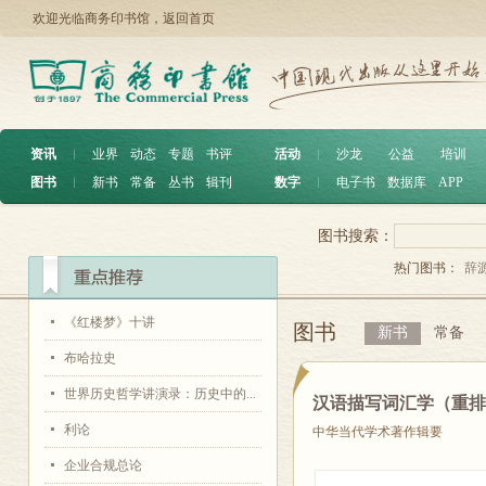
欢迎光临商务印书馆，
返回首页
资讯
︱
业界
动态
专题
书评
活动
︱
沙龙
公益
培训
图书
︱
新书
常备
丛书
辑刊
数字
︱
电子书
数据库
APP
图书搜索：
热门图书：
辞
《红楼梦》十讲
图书
新书
常备
布哈拉史
世界历史哲学讲演录：历史中的...
汉语描写词汇学（重
利论
中华当代学术著作辑要
企业合规总论