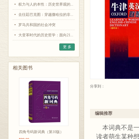
权力与人的本性：历史世界观的...
去往廷巴克图：穿越撒哈拉的非...
罗马共和国的社会冲突
大变革时代的历史哲学：面向21...
更 多
相关图书
分享到：
编辑推荐
本词典不是一般
四角号码新词典（第10版）
读者萌生某种