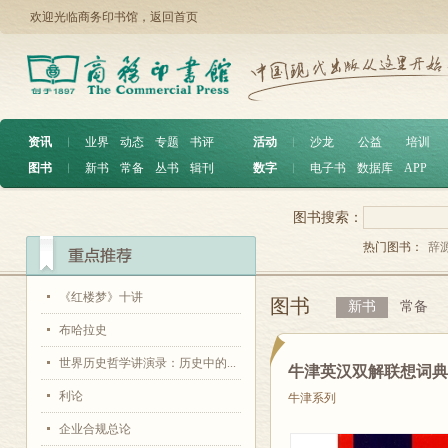
欢迎光临商务印书馆，
返回首页
资讯
︱
业界
动态
专题
书评
活动
︱
沙龙
公益
培训
图书
︱
新书
常备
丛书
辑刊
数字
︱
电子书
数据库
APP
图书搜索：
热门图书：
辞
《红楼梦》十讲
图书
新书
常备
布哈拉史
世界历史哲学讲演录：历史中的...
牛津英汉双解联想词
利论
牛津系列
企业合规总论