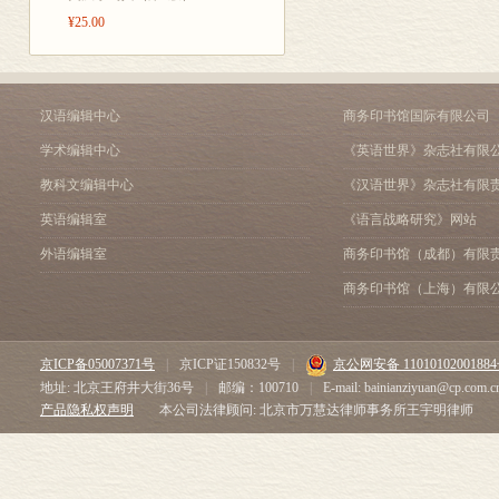
动、简洁明了
¥25.00
这部词典的最
一个富于联想
汉语编辑中心
商务印书馆国际有限公司
人。学会使用
学术编辑中心
《英语世界》杂志社有限
教科文编辑中心
《汉语世界》杂志社有限
——北京大学教
英语编辑室
《语言战略研究》网站
外语编辑室
商务印书馆（成都）有限
商务印书馆（上海）有限
京ICP备05007371号
|
京ICP证150832号
|
京公网安备 1101010200188
地址: 北京王府井大街36号
|
邮编：100710
|
E-mail: bainianziyuan@cp.com.c
产品隐私权声明
本公司法律顾问: 北京市万慧达律师事务所王宇明律师