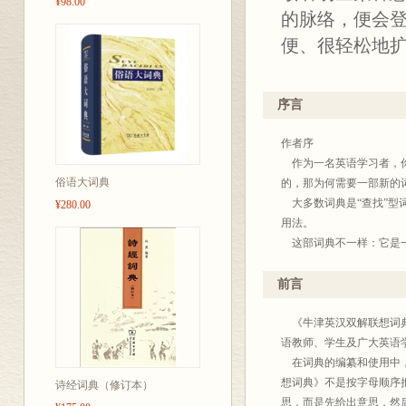
¥98.00
的脉络，便会
便、很轻松地
本词典有英语
序言
同需求。
作者序
作为一名英语学习者，你
俗语大词典
的，那为何需要一部新的
大多数词典是“查找”型
¥280.00
用法。
这部词典不一样：它是一
你所想要说的话。
随意浏览一下本词典，你
前言
不是按字母顺序把单词列
不是先给出单词然后给出
《牛津英汉双解联想词典
这便是Wordfinder(联
语教师、学生及广大英语
我在肯尼亚和坦桑尼亚、
在词典的编纂和使用中，“
所有的学生，以及曾为本
想词典》不是按字母顺序
诗经词典（修订本）
在爱丁堡，Sandra Anderson、
思，而是先给出意思，然