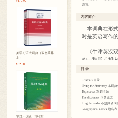
¥175.00
Yngstrom是主要的供稿人。我也要
识面。
应用语言研究所我的所有
《牛津英汉双解联想词典
在牛津，我要感谢Moira Runc
途，意在助于扩大词汇量
内容简介
她们卓越的编辑才能和(显
可以帮助读者在写作中避
本词典在形式
还有我的妻子Jocelyn
商务印书馆辞
Hugh Trapp
2005年1
时是英语写作
《牛津英汉双
英语习语大词典（双色重排
本）
的一种形式和
¥328.00
于“联想”（Wo
目 录
相关的一系列词
Contents 目录
的词或短语的
Using the dictionary 
被分为23个联
Topic areas 联想主题
举一反三的效
The dictionary 词典正文
Irregular verbs 不规则动
法和在写作时
Geographical names 地名表
帮助读者正确
英汉小词典（第4版）