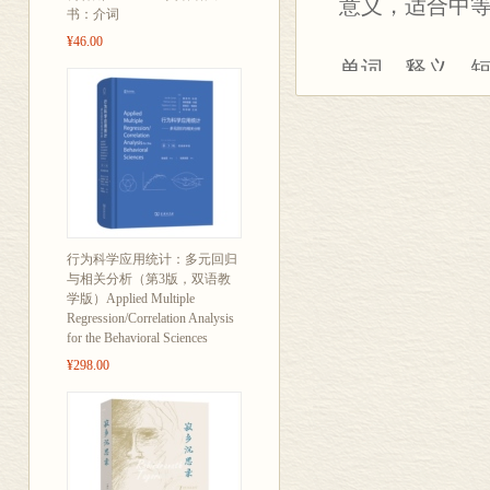
意义，适合中
书：介词
¥46.00
单词、释义、短语
示例全部英汉
新词如webina
针对雅思等英
插图阐释1 2
收录天文地理
汇，满足学习
行为科学应用统计：多元回归
与相关分析（第3版，双语教
新增“搭配与句
学版）Applied Multiple
Regression/Correlation Analysis
解，学以致用
for the Behavioral Sciences
新增“牛津写作
¥298.00
附赠Intermed
种写作文体，