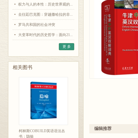
权力与人的本性：历史世界观的...
去往廷巴克图：穿越撒哈拉的非...
罗马共和国的社会冲突
大变革时代的历史哲学：面向21...
更 多
相关图书
编辑推荐
柯林斯COBUILD英语语法丛
书：隐喻