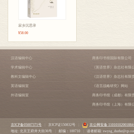
寂乡沉思录
¥58.00
汉语编辑中心
商务印书馆国际有限公司
学术编辑中心
《英语世界》杂志社有限
教科文编辑中心
《汉语世界》杂志社有限
英语编辑室
《语言战略研究》网站
外语编辑室
商务印书馆（成都）有限
商务印书馆（上海）有限
京ICP备05007371号
|
京ICP证150832号
|
京公网安备 1101010200188
地址: 北京王府井大街36号
|
邮编：100710
|
读者邮箱: swysg_duzhe@cp.co