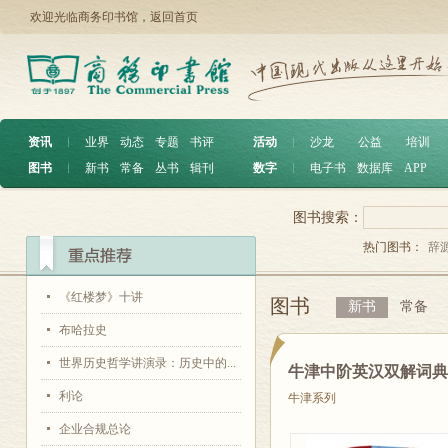
欢迎光临商务印书馆，
返回首页
资讯
︱
业界
动态
专题
书评
活动
︱
沙龙
公益
培训
图书
︱
新书
常备
丛书
辑刊
数字
︱
电子书
数据库
APP
图书搜索：
热门图书：
辞
《红楼梦》十讲
图书
新书
常备
布哈拉史
世界历史哲学讲演录：历史中的...
牛津中阶英汉双解词典
利论
牛津系列
企业合规总论