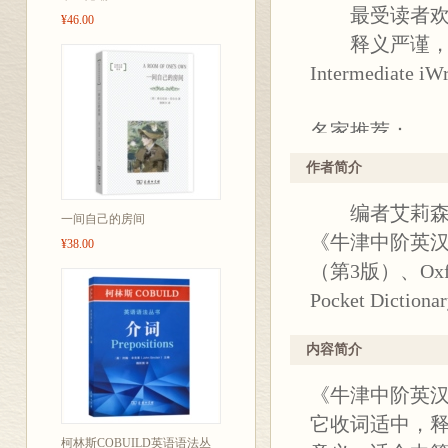
最受读者欢迎
¥46.00
释义严谨，例
Intermedi
名家推荐：
《牛津中阶英
作者简介
点，编排条理
编者艾莉森•
出、融会贯通
一间自己的房间
《牛津中阶英汉
典，教学皆宜
¥38.00
（第3版）、Oxford S
——北京大学资
Pocket Dicti
内容简介
《牛津中阶英汉
它收词适中，
柯林斯COBUILD英语语法丛